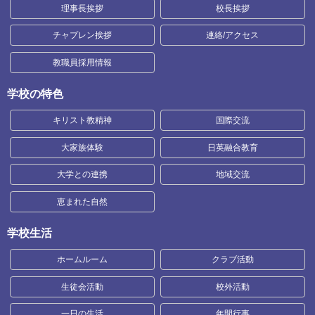
理事長挨拶
校長挨拶
チャプレン挨拶
連絡/アクセス
教職員採用情報
学校の特色
キリスト教精神
国際交流
大家族体験
日英融合教育
大学との連携
地域交流
恵まれた自然
学校生活
ホームルーム
クラブ活動
生徒会活動
校外活動
一日の生活
年間行事