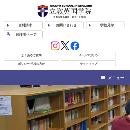
資料
請求
お問い合わせ
学校
見学
保護者
ページ
よくあるご質問
メールマガジン
ポリシー 学校の方針
サイトマップ
メニュー