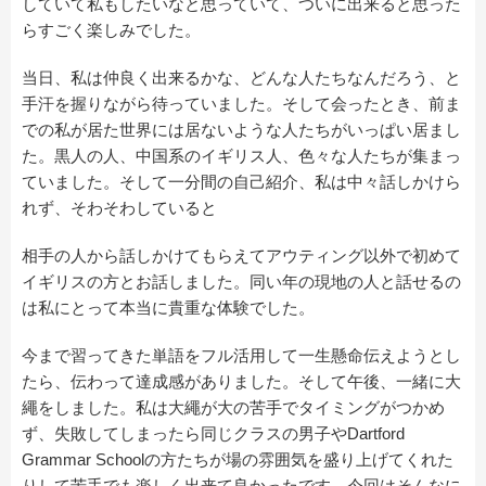
していて私もしたいなと思っていて、ついに出来ると思った
らすごく楽しみでした。
当日、私は仲良く出来るかな、どんな人たちなんだろう、と
手汗を握りながら待っていました。そして会ったとき、前ま
での私が居た世界には居ないような人たちがいっぱい居まし
た。黒人の人、中国系のイギリス人、色々な人たちが集まっ
ていました。そして一分間の自己紹介、私は中々話しかけら
れず、そわそわしていると
相手の人から話しかけてもらえてアウティング以外で初めて
イギリスの方とお話しました。同い年の現地の人と話せるの
は私にとって本当に貴重な体験でした。
今まで習ってきた単語をフル活用して一生懸命伝えようとし
たら、伝わって達成感がありました。そして午後、一緒に大
繩をしました。私は大繩が大の苦手でタイミングがつかめ
ず、失敗してしまったら同じクラスの男子やDartford
Grammar Schoolの方たちが場の雰囲気を盛り上げてくれた
りして苦手でも楽しく出来て良かったです。今回はそんなに