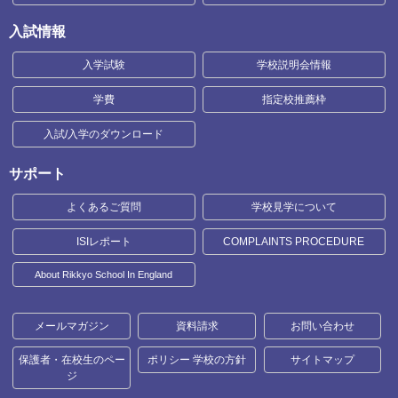
入試情報
入学試験
学校説明会情報
学費
指定校推薦枠
入試/入学のダウンロード
サポート
よくあるご質問
学校見学について
ISIレポート
COMPLAINTS PROCEDURE
About Rikkyo School In England
メールマガジン
資料請求
お問い合わせ
保護者・在校生のペー
ポリシー 学校の方針
サイトマップ
ジ