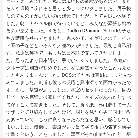
言って楽しみでした。私には現地校の経験があるので、また
そんな環境に戻れると思うと少しワクワクしました。男子校
なので女の子がいないのは残念でしたが、とても良い体験で
した。朝、チャペル前で待っていると、みんなが緊張し始め
るのが見えました。すると、Dartford Gammer Schoolの子た
ちが階段を登ってきました。黒人の子、イギリスの子、イン
ド系の子などといろんな人種の人がいました。最初は自己紹
介。私達は英語で、あっちは日本語で聞いてきたりしまし
た。思ったより日本語が上手でびっくりしました。 私達の
グループは剣道が初めでした。私は剣道をやったことも見た
こともありませんでした。DGSの子たちは真剣にじっと見つ
めていました。剣道も彼らの反応も興味深くて面白かったで
す。次に、茶道がありました。和室のセットだったり、目の
前で１から完璧に披露してくれたり、クイズがあったりすべ
てがすごくて驚きました。そして、折り紙。私は夢中で一人
でずっと折り紙をしていたけど、周りを見たら男子同士で教
えあっていて、もう仲良くなったんだなと思い、感心してし
まいました。最後に、書道があり当て字で相手の名前を漢字
で書くということをしました。漢字がそのままだったり、想