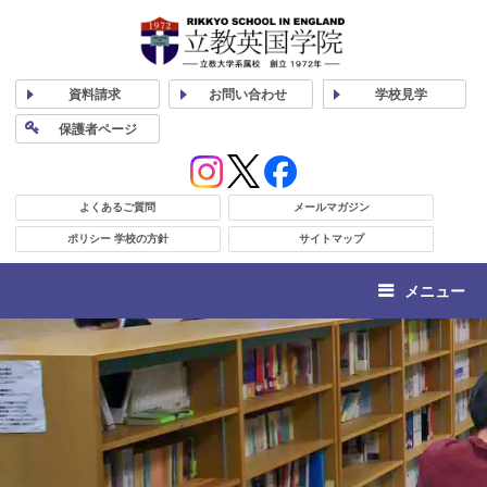
資料
請求
お問い合わせ
学校
見学
保護者
ページ
よくあるご質問
メールマガジン
ポリシー 学校の方針
サイトマップ
メニュー