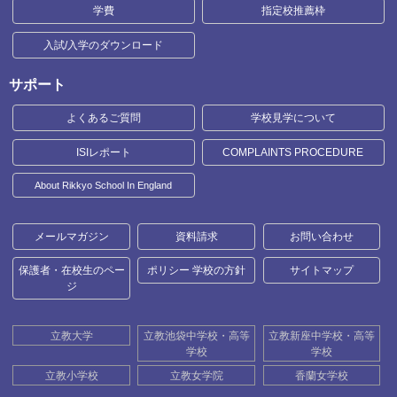
学費
指定校推薦枠
入試/入学のダウンロード
サポート
よくあるご質問
学校見学について
ISIレポート
COMPLAINTS PROCEDURE
About Rikkyo School In England
メールマガジン
資料請求
お問い合わせ
保護者・在校生のペー
ポリシー 学校の方針
サイトマップ
ジ
立教大学
立教池袋中学校・高等
立教新座中学校・高等
学校
学校
立教小学校
立教女学院
香蘭女学校