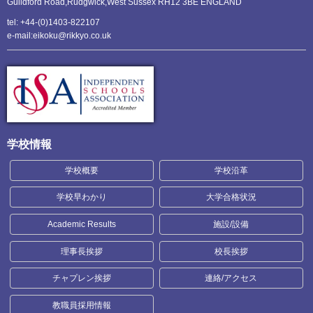
Guildford Road,Rudgwick,
West Sussex RH12 3BE ENGLAND
tel: +44-(0)1403-822107
e-mail:eikoku@rikkyo.co.uk
学校情報
学校概要
学校沿革
学校早わかり
大学合格状況
Academic Results
施設/設備
理事長挨拶
校長挨拶
チャプレン挨拶
連絡/アクセス
教職員採用情報