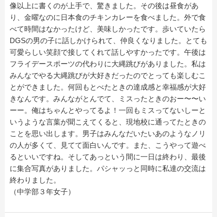
像以上に書くのが上手で、驚きました。その後は昼食があ
り、金曜なのに日本食のチキンカレーを食べました。外で食
べて時間はなかったけど、美味しかったです。歩いていたら
DGSの男の子に話しかけられて、仲良くなりました。とても
可愛らしい笑顔で接してくれて話しやすかったです。午後は
フライデースポーツの代わりに大縄跳びがありました。私は
みんなでやる大縄跳びが大好きだったのでとっても楽しむこ
とができました。何回もとべたときの達成感と幸福感が大好
きなんです。みんながとんでて、ミスったときのおー〜〜い
ーー。俺はちゃんとやってるよ！一回もミスってないしーと
いうような言葉が聞こえてくると、現地校に通ってたときの
ことを思い出します。男子はみんなだいたいあのようなノリ
の人が多くて、見てて面白いんです。また、こうやって遊べ
るといいですね。そしてあっという間に一日は終わり、最後
に集合写真がありました。パシャッっと同時に私達の交流は
終わりました。
（中学部３年女子）