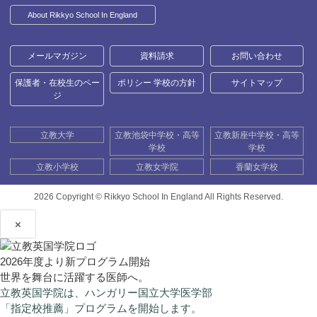
About Rikkyo School In England
メールマガジン
資料請求
お問い合わせ
保護者・在校生のペー
ポリシー 学校の方針
サイトマップ
ジ
立教大学
立教池袋中学校・高等
立教新座中学校・高等
学校
学校
立教小学校
立教女学院
香蘭女学校
2026 Copyright ©
Rikkyo School In England All Rights Reserved.
×
2026年度より新プログラム開始
世界を舞台に活躍する医師へ。
立教英国学院は、ハンガリー国立大学医学部
「指定校推薦」プログラムを開始します。