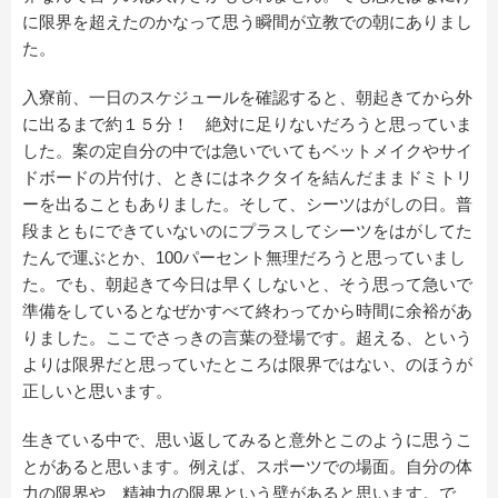
に限界を超えたのかなって思う瞬間が立教での朝にありまし
た。
入寮前、一日のスケジュールを確認すると、朝起きてから外
に出るまで約１５分！ 絶対に足りないだろうと思っていま
した。案の定自分の中では急いでいてもベットメイクやサイ
ドボードの片付け、ときにはネクタイを結んだままドミトリ
ーを出ることもありました。そして、シーツはがしの日。普
段まともにできていないのにプラスしてシーツをはがしてた
たんで運ぶとか、100パーセント無理だろうと思っていまし
た。でも、朝起きて今日は早くしないと、そう思って急いで
準備をしているとなぜかすべて終わってから時間に余裕があ
りました。ここでさっきの言葉の登場です。超える、という
よりは限界だと思っていたところは限界ではない、のほうが
正しいと思います。
生きている中で、思い返してみると意外とこのように思うこ
とがあると思います。例えば、スポーツでの場面。自分の体
力の限界や、精神力の限界という壁があると思います。で