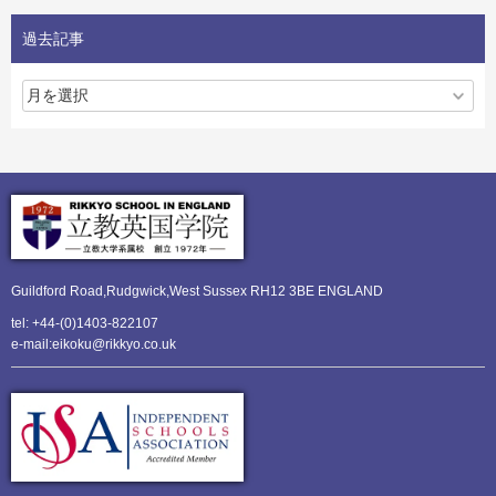
過去記事
Guildford Road,Rudgwick,
West Sussex RH12 3BE ENGLAND
tel: +44-(0)1403-822107
e-mail:eikoku@rikkyo.co.uk