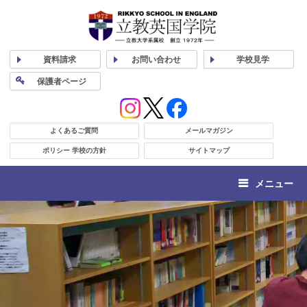
資料
請求
お問い合わせ
学校
見学
保護者
ページ
よくあるご質問
メールマガジン
ポリシー 学校の方針
サイトマップ
メニュー