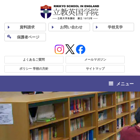
資料
請求
お問い合わせ
学校
見学
保護者
ページ
よくあるご質問
メールマガジン
ポリシー 学校の方針
サイトマップ
メニュー