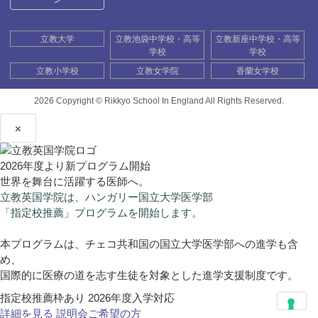
立教大学
立教池袋中学校・高等
立教新座中学校・高等
学校
学校
立教小学校
立教女学院
香蘭女学校
2026 Copyright ©
Rikkyo School In England All Rights Reserved.
×
2026年度より新プログラム開始
世界を舞台に活躍する医師へ。
立教英国学院は、ハンガリー国立大学医学部
「指定校推薦」プログラムを開始します。
本プログラムは、チェコ共和国の国立大学医学部への進学も含
め、
国際的に医療の道を志す生徒を対象とした進学支援制度です。
指定校推薦枠あり
2026年度入学対応
詳細を見る
説明会ご希望の方