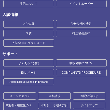
生活について
イベントムービー
入試情報
入学試験
学校説明会情報
学費
指定校推薦枠
入試/入学のダウンロード
サポート
よくあるご質問
学校見学について
ISIレポート
COMPLAINTS PROCEDURE
About Rikkyo School In England
メールマガジン
資料請求
お問い合わせ
保護者・在校生のペー
ポリシー 学校の方針
サイトマップ
ジ