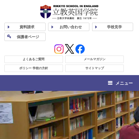
資料
請求
お問い合わせ
学校
見学
保護者
ページ
よくあるご質問
メールマガジン
ポリシー 学校の方針
サイトマップ
メニュー