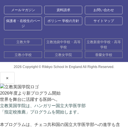
メールマガジン
資料請求
お問い合わせ
保護者・在校生のペー
ポリシー 学校の方針
サイトマップ
ジ
立教大学
立教池袋中学校・高等
立教新座中学校・高等
学校
学校
立教小学校
立教女学院
香蘭女学校
2026 Copyright ©
Rikkyo School In England All Rights Reserved.
×
2026年度より新プログラム開始
世界を舞台に活躍する医師へ。
立教英国学院は、ハンガリー国立大学医学部
「指定校推薦」プログラムを開始します。
本プログラムは、チェコ共和国の国立大学医学部への進学も含