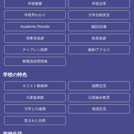
学校概要
学校沿革
学校早わかり
大学合格状況
Academic Results
施設/設備
理事長挨拶
校長挨拶
チャプレン挨拶
連絡/アクセス
教職員採用情報
学校の特色
キリスト教精神
国際交流
大家族体験
日英融合教育
大学との連携
地域交流
恵まれた自然
学校生活