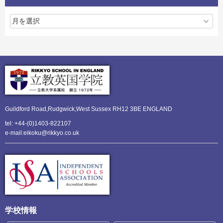
Guildford Road,Rudgwick,
West Sussex RH12 3BE ENGLAND
tel: +44-(0)1403-822107
e-mail:eikoku@rikkyo.co.uk
学校情報