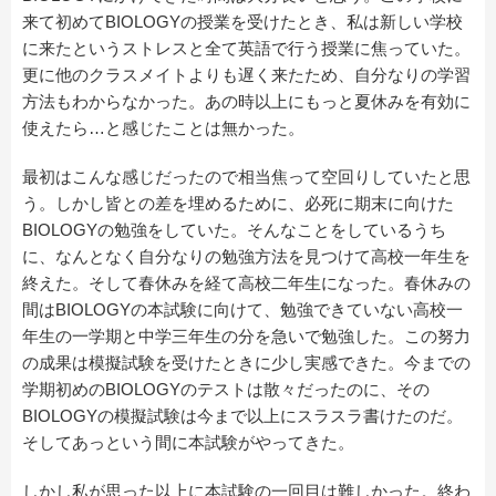
来て初めてBIOLOGYの授業を受けたとき、私は新しい学校
に来たというストレスと全て英語で行う授業に焦っていた。
更に他のクラスメイトよりも遅く来たため、自分なりの学習
方法もわからなかった。あの時以上にもっと夏休みを有効に
使えたら…と感じたことは無かった。
最初はこんな感じだったので相当焦って空回りしていたと思
う。しかし皆との差を埋めるために、必死に期末に向けた
BIOLOGYの勉強をしていた。そんなことをしているうち
に、なんとなく自分なりの勉強方法を見つけて高校一年生を
終えた。そして春休みを経て高校二年生になった。春休みの
間はBIOLOGYの本試験に向けて、勉強できていない高校一
年生の一学期と中学三年生の分を急いで勉強した。この努力
の成果は模擬試験を受けたときに少し実感できた。今までの
学期初めのBIOLOGYのテストは散々だったのに、その
BIOLOGYの模擬試験は今まで以上にスラスラ書けたのだ。
そしてあっという間に本試験がやってきた。
しかし私が思った以上に本試験の一回目は難しかった。終わ