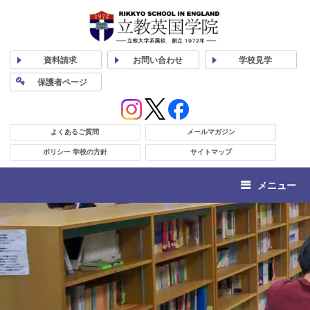
資料
請求
お問い合わせ
学校
見学
保護者
ページ
よくあるご質問
メールマガジン
ポリシー 学校の方針
サイトマップ
メニュー