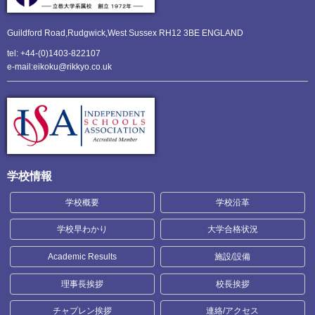
Guildford Road,Rudgwick,
West Sussex RH12 3BE ENGLAND
tel: +44-(0)1403-822107
e-mail:eikoku@rikkyo.co.uk
学校情報
学校概要
学校沿革
学校早わかり
大学合格状況
Academic Results
施設/設備
理事長挨拶
校長挨拶
チャプレン挨拶
連絡/アクセス