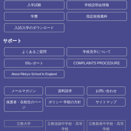
入学試験
学校説明会情報
学費
指定校推薦枠
入試/入学のダウンロード
サポート
よくあるご質問
学校見学について
ISIレポート
COMPLAINTS PROCEDURE
About Rikkyo School In England
メールマガジン
資料請求
お問い合わせ
保護者・在校生のペー
ポリシー 学校の方針
サイトマップ
ジ
立教大学
立教池袋中学校・高等
立教新座中学校・高等
学校
学校