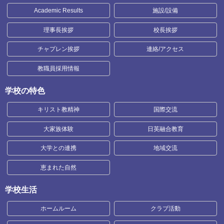
Academic Results
施設/設備
理事長挨拶
校長挨拶
チャプレン挨拶
連絡/アクセス
教職員採用情報
学校の特色
キリスト教精神
国際交流
大家族体験
日英融合教育
大学との連携
地域交流
恵まれた自然
学校生活
ホームルーム
クラブ活動