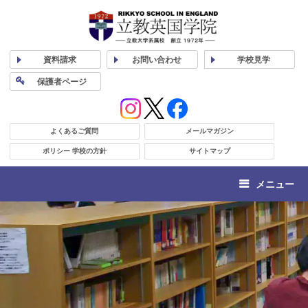
資料
請求
お問い合わせ
学校
見学
保護者
ページ
よくあるご質問
メールマガジン
ポリシー 学校の方針
サイトマップ
メニュー