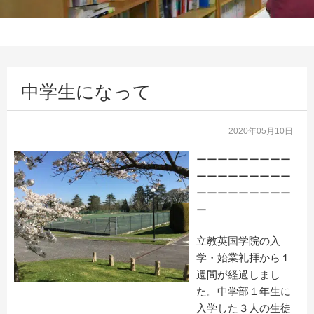
中学生になって
2020年05月10日
ーーーーーーーーー
ーーーーーーーーー
ーーーーーーーーー
ー
立教英国学院の入
学・始業礼拝から１
週間が経過しまし
た。中学部１年生に
入学した３人の生徒