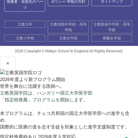
保護者・在校生のペー
ポリシー 学校の方針
サイトマップ
ジ
立教大学
立教池袋中学校・高等
立教新座中学校・高等
学校
学校
立教小学校
立教女学院
香蘭女学校
2026 Copyright ©
Rikkyo School In England All Rights Reserved.
×
2026年度より新プログラム開始
世界を舞台に活躍する医師へ。
立教英国学院は、ハンガリー国立大学医学部
「指定校推薦」プログラムを開始します。
本プログラムは、チェコ共和国の国立大学医学部への進学も含
め、
国際的に医療の道を志す生徒を対象とした進学支援制度です。
指定校推薦枠あり
2026年度入学対応