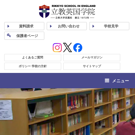
資料
請求
お問い合わせ
学校
見学
保護者
ページ
よくあるご質問
メールマガジン
ポリシー 学校の方針
サイトマップ
メニュー