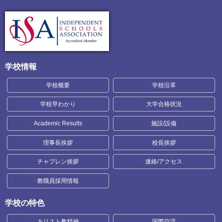
学校情報
学校概要
学校沿革
学校早わかり
大学合格状況
Academic Results
施設/設備
理事長挨拶
校長挨拶
チャプレン挨拶
連絡/アクセス
教職員採用情報
学校の特色
キリスト教精神
国際交流