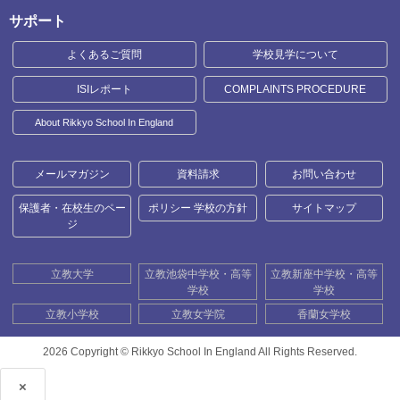
サポート
よくあるご質問
学校見学について
ISIレポート
COMPLAINTS PROCEDURE
About Rikkyo School In England
メールマガジン
資料請求
お問い合わせ
保護者・在校生のペー
ポリシー 学校の方針
サイトマップ
ジ
立教大学
立教池袋中学校・高等
立教新座中学校・高等
学校
学校
立教小学校
立教女学院
香蘭女学校
2026 Copyright ©
Rikkyo School In England All Rights Reserved.
×