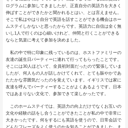
ログラムに参加してきましたが、正直自分の英語力を大きく
伸ばすことができたかと聞かれるとはい、とは言えません。
そこで私はやはり自分で英語を話すことができる機会はホー
ムステイしかないと思ったからです。英語力に自信は全く無
いし1人で行くのは心細いけれど、仲間と行くことができる
ならと気楽に考えて参加を決めました。
私の中で特に印象に残っているのは、ホストファミリーの
友達の誕生日パーティーに連れて行ってもらったことです。
そこには30人ほどいて、全員初対面だったので緊張していま
したが、何人もの人が話しかけてくれて、とても賑やかであ
たたかな雰囲気だったのを覚えています。イギリスでは家に
友達を呼んでパーティーすることがよくあるようです。日本
ではあまりない文化で、参加できて楽しかったです。
このホームステイでは、英語力の向上だけでなくお互いの
文化や経験の話をし合うことができたことが私の中で非常に
大きかったです。何をするにも英語を使うので、日常会話で
どんなフレーズをよく使うのかを知ることができました。ま