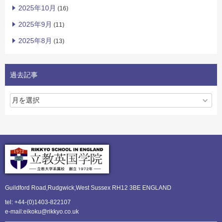
2025年10月
(16)
2025年9月
(11)
2025年8月
(13)
過去記事
Guildford Road,Rudgwick,
West Sussex RH12 3BE ENGLAND
tel: +44-(0)1403-822107
e-mail:eikoku@rikkyo.co.uk