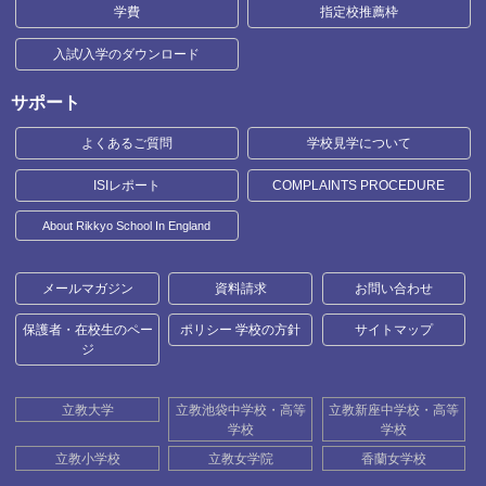
学費
指定校推薦枠
入試/入学のダウンロード
サポート
よくあるご質問
学校見学について
ISIレポート
COMPLAINTS PROCEDURE
About Rikkyo School In England
メールマガジン
資料請求
お問い合わせ
保護者・在校生のペー
ポリシー 学校の方針
サイトマップ
ジ
立教大学
立教池袋中学校・高等
立教新座中学校・高等
学校
学校
立教小学校
立教女学院
香蘭女学校