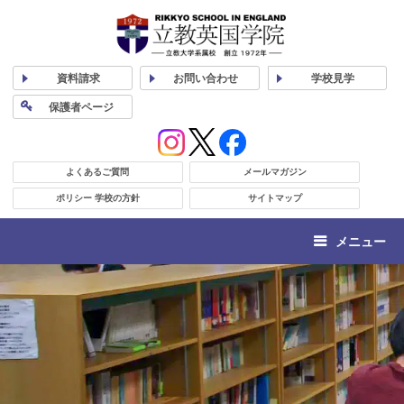
資料
請求
お問い合わせ
学校
見学
保護者
ページ
よくあるご質問
メールマガジン
ポリシー 学校の方針
サイトマップ
メニュー