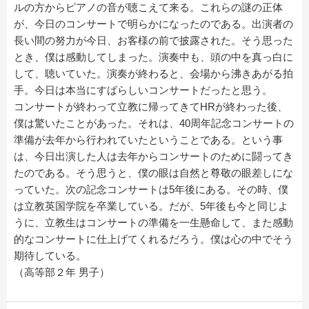
ルの方からピアノの音が聴こえて来る。これらの謎の正体
が、今日のコンサートで明らかになったのである。出演者の
長い間の努力が今日、お客様の前で披露された。そう思った
とき、僕は感動してしまった。演奏中も、頭の中を真っ白に
して、聴いていた。演奏が終わると、会場から沸きあがる拍
手。今日は本当にすばらしいコンサートだったと思う。
コンサートが終わって立教に帰ってきてHRが終わった後、
僕は驚いたことがあった。それは、40周年記念コンサートの
準備が去年から行われていたということである。という事
は、今日出演した人は去年からコンサートのために闘ってき
たのである。そう思うと、僕の眼は自然と尊敬の眼差しにな
っていた。次の記念コンサートは5年後にある。その時、僕
は立教英国学院を卒業している。だが、5年後も今と同じよ
うに、立教生はコンサートの準備を一生懸命して、また感動
的なコンサートに仕上げてくれるだろう。僕は心の中でそう
期待している。
（高等部２年 男子）