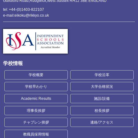
Guildford Road,Rudgwick,
West Sussex RH12 3BE ENGLAND
tel: +44-(0)1403-822107
e-mail:eikoku@rikkyo.co.uk
学校情報
学校概要
学校沿革
学校早わかり
大学合格状況
Academic Results
施設/設備
理事長挨拶
校長挨拶
チャプレン挨拶
連絡/アクセス
教職員採用情報