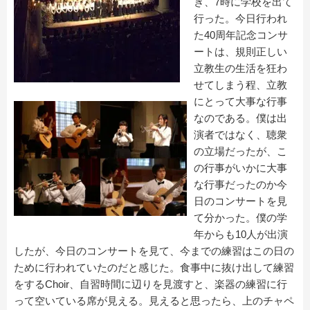
き、7時に学校を出て
行った。今日行われ
た40周年記念コンサ
ートは、規則正しい
立教生の生活を狂わ
せてしまう程、立教
にとって大事な行事
なのである。僕は出
演者ではなく、聴衆
の立場だったが、こ
の行事がいかに大事
な行事だったのか今
日のコンサートを見
て分かった。僕の学
年からも10人が出演
したが、今日のコンサートを見て、今までの練習はこの日の
ために行われていたのだと感じた。食事中に抜け出して練習
をするChoir、自習時間に辺りを見渡すと、楽器の練習に行
って空いている席が見える。見えると思ったら、上のチャペ