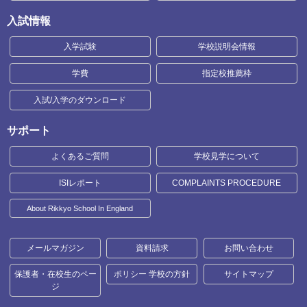
入試情報
入学試験
学校説明会情報
学費
指定校推薦枠
入試/入学のダウンロード
サポート
よくあるご質問
学校見学について
ISIレポート
COMPLAINTS PROCEDURE
About Rikkyo School In England
メールマガジン
資料請求
お問い合わせ
保護者・在校生のペー
ポリシー 学校の方針
サイトマップ
ジ