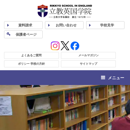
資料
請求
お問い合わせ
学校
見学
保護者
ページ
よくあるご質問
メールマガジン
ポリシー 学校の方針
サイトマップ
メニュー