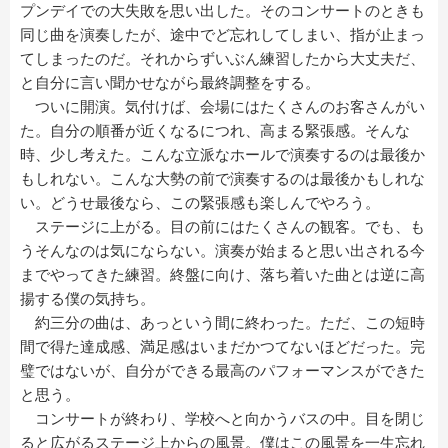
プンデイでの大失敗を思い出した。そのコンサートのときも
同じ曲を演奏したが、途中でど忘れしてしまい、指が止まっ
てしまったのだ。それからずいぶん練習したから大丈夫だ、
と自分に言い聞かせながら最終調整をする。
ついに開演。気付けば、会場にはたくさんのお客さんがい
た。自分の順番が近くなるにつれ、高まる緊張感。そんな
時、少し考えた。こんな立派なホールで演奏するのは最後か
もしれない。こんな大勢の前で演奏するのは最後かもしれな
い。どうせ最後なら、この緊張感も楽しんでやろう。
ステージに上がる。目の前にはたくさんの観客。でも、も
うそんなのは気にならない。演奏が始まると思い出される今
までやってきた練習。終盤に向け、落ち着いた曲とは逆に高
揚する僕の気持ち。
約三分の曲は、あっという間に終わった。ただ、この短時
間で得た達成感、満足感はいまだかつてないほどだった。完
璧ではないが、自分ができる最高のパフォーマンスができた
と思う。
コンサートが終わり、学校へと向かうバスの中。目を閉じ
ると広がるステージ上からの風景。僕はこの風景を一生忘れ