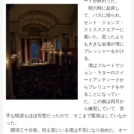
ートが終わった。
朝六時に起床し
て、バスに揺られ、
セント・ジョンズ・
スミススクエアーに
着いた。思ったより
も大きな会場が僕に
プレッシャーをかけ
る。
僕はフルートでジ
ョン・ラターのスイ
ートアンティークか
らプレリュードをや
ることになってい
た。この曲は四月か
ら練習していて、苦
手な暗譜もほぼ完璧だったので、そこまで緊張はしていなか
った。
開演三十分前。控え室にいる僕は不安になり始めた。オー