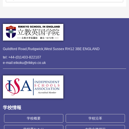
Guildford Road,Rudgwick,
West Sussex RH12 3BE ENGLAND
tel: +44-(0)1403-822107
e-mail:eikoku@rikkyo.co.uk
学校情報
学校概要
学校沿革