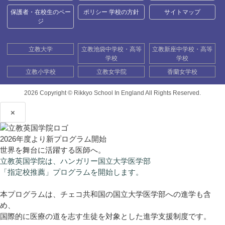
保護者・在校生のペー
ポリシー 学校の方針
サイトマップ
ジ
立教大学
立教池袋中学校・高等
立教新座中学校・高等
学校
学校
立教小学校
立教女学院
香蘭女学校
2026 Copyright ©
Rikkyo School In England All Rights Reserved.
×
2026年度より新プログラム開始
世界を舞台に活躍する医師へ。
立教英国学院は、ハンガリー国立大学医学部
「指定校推薦」プログラムを開始します。
本プログラムは、チェコ共和国の国立大学医学部への進学も含
め、
国際的に医療の道を志す生徒を対象とした進学支援制度です。