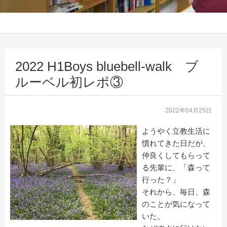
2022 H1Boys bluebell-walk ブ
ルーベル初レポ③
2022年04月25日
ようやく立教生活に
慣れてきた日だが、
仲良くしてもらって
る先輩に、「森って
行った？」
それから、毎日、森
のことが気になって
いた。