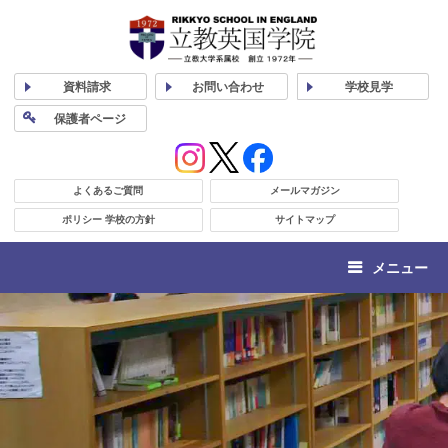
資料
請求
お問い合わせ
学校
見学
保護者
ページ
よくあるご質問
メールマガジン
ポリシー 学校の方針
サイトマップ
メニュー