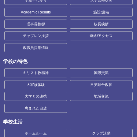
学校早わかり
大学合格状況
Academic Results
施設/設備
理事長挨拶
校長挨拶
チャプレン挨拶
連絡/アクセス
教職員採用情報
学校の特色
キリスト教精神
国際交流
大家族体験
日英融合教育
大学との連携
地域交流
恵まれた自然
学校生活
ホームルーム
クラブ活動