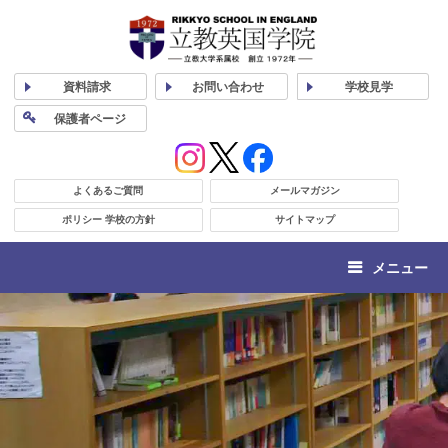
資料
請求
お問い合わせ
学校
見学
保護者
ページ
よくあるご質問
メールマガジン
ポリシー 学校の方針
サイトマップ
メニュー