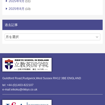
2025年9月
(11)
2025年8月
(13)
過去記事
Guildford Road,Rudgwick,
West Sussex RH12 3BE ENGLAND
tel: +44-(0)1403-822107
e-mail:eikoku@rikkyo.co.uk