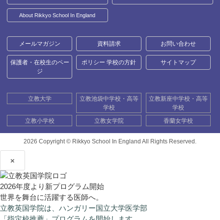
About Rikkyo School In England
メールマガジン
資料請求
お問い合わせ
保護者・在校生のペー
ポリシー 学校の方針
サイトマップ
ジ
立教大学
立教池袋中学校・高等
立教新座中学校・高等
学校
学校
立教小学校
立教女学院
香蘭女学校
2026 Copyright ©
Rikkyo School In England All Rights Reserved.
×
2026年度より新プログラム開始
世界を舞台に活躍する医師へ。
立教英国学院は、ハンガリー国立大学医学部
「指定校推薦」プログラムを開始します。