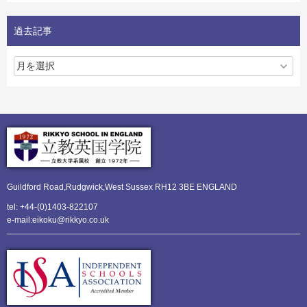
過去記事
Guildford Road,Rudgwick,
West Sussex RH12 3BE ENGLAND
tel: +44-(0)1403-822107
e-mail:eikoku@rikkyo.co.uk