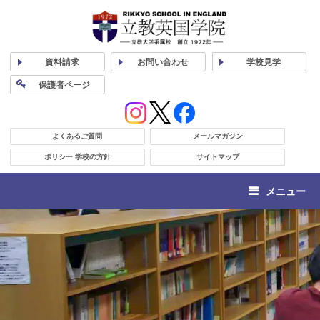
資料
請求
お問い合わせ
学校
見学
保護者
ページ
よくあるご質問
メールマガジン
ポリシー 学校の方針
サイトマップ
メニュー