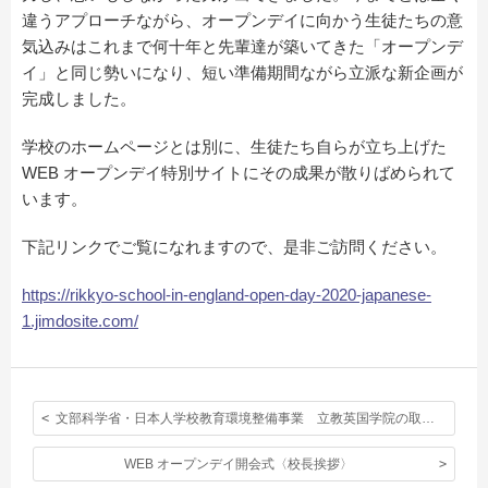
違うアプローチながら、オープンデイに向かう生徒たちの意
気込みはこれまで何十年と先輩達が築いてきた「オープンデ
イ」と同じ勢いになり、短い準備期間ながら立派な新企画が
完成しました。
学校のホームページとは別に、生徒たち自らが立ち上げた
WEB オープンデイ特別サイトにその成果が散りばめられて
います。
下記リンクでご覧になれますので、是非ご訪問ください。
https://rikkyo-school-in-england-open-day-2020-japanese-
1.jimdosite.com/
文部科学省・日本人学校教育環境整備事業 立教英国学院の取り組み〈連載１〉
WEB オープンデイ開会式〈校長挨拶〉