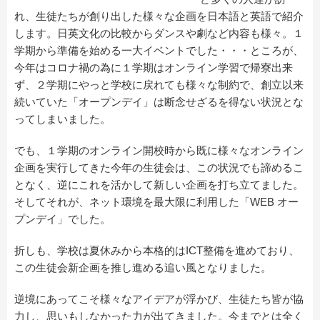
れ、生徒たちが創り出した様々な企画を日本語と英語で紹介
します。日英文化の比較からダンスや劇など内容も様々。１
学期から準備を始める一大イベントでした・・・ところが、
今年はコロナ禍の為に１学期はオンライン学習で帰寮出来
ず、２学期にやっと学校に戻れても様々な制約で、創立以来
続いていた「オープンデイ」は断念せざるを得ない状況とな
ってしまいました。
でも、１学期のオンライン開校時から既に様々なオンライン
企画を実行してきた今年の生徒会は、この状況でも諦めるこ
となく、逆にこれを活かして新しい企画を打ち立てました。
そしてそれが、ネット環境を最大限に利用した「WEB オー
プンデイ」でした。
折しも、学校は夏休みから本格的はICT整備を進めており、
この生徒会新企画を推し進める追い風となりました。
逆境にあってこそ様々なアイデアが浮かび、生徒たち皆が協
力し、思いもしなかった力が出てきました。今までとは全く