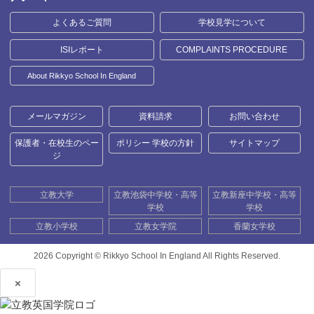
よくあるご質問
学校見学について
ISIレポート
COMPLAINTS PROCEDURE
About Rikkyo School In England
メールマガジン
資料請求
お問い合わせ
保護者・在校生のペー
ポリシー 学校の方針
サイトマップ
ジ
立教大学
立教池袋中学校・高等
立教新座中学校・高等
学校
学校
立教小学校
立教女学院
香蘭女学校
2026 Copyright ©
Rikkyo School In England All Rights Reserved.
×