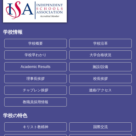
学校情報
学校概要
学校沿革
学校早わかり
大学合格状況
Academic Results
施設/設備
理事長挨拶
校長挨拶
チャプレン挨拶
連絡/アクセス
教職員採用情報
学校の特色
キリスト教精神
国際交流