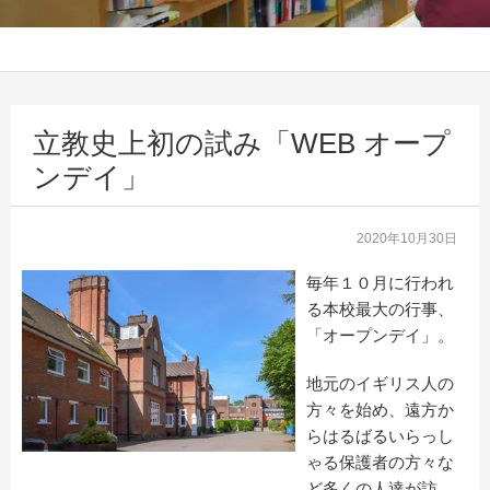
立教史上初の試み「WEB オープ
ンデイ」
2020年10月30日
毎年１０月に行われ
る本校最大の行事、
「オープンデイ」。
地元のイギリス人の
方々を始め、遠方か
らはるばるいらっし
ゃる保護者の方々な
ど多くの人達が訪