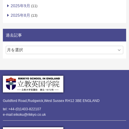
2025年9月
(11)
2025年8月
(13)
過去記事
Guildford Road,Rudgwick,
West Sussex RH12 3BE ENGLAND
tel: +44-(0)1403-822107
e-mail:eikoku@rikkyo.co.uk