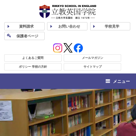
資料
請求
お問い合わせ
学校
見学
保護者
ページ
よくあるご質問
メールマガジン
ポリシー 学校の方針
サイトマップ
メニュー