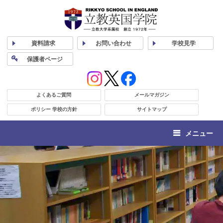
資料
請求
お問い合わせ
学校
見学
保護者
ページ
よくあるご質問
メールマガジン
ポリシー 学校の方針
サイトマップ
メニュー