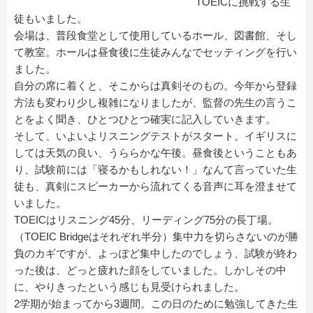
TOEICに挑戦する生
徒もいました。
会場は、普段食堂として使用しているホール、図書館、そし
て教室。ホールは昼食後に生徒みんなでセッティングを行い
ました。
自分の席に着くと、そこからは真剣そのもの。今年から登録
方法も変わり少し複雑になりましたが、監督の先生の言うこ
とをよく聞き、ひとつひとつ確実に記入していきます。
そして、いよいよリスニングテストがスタート。イギリスに
しては天気の良い、うららかな午後。昼食後ということもあ
り、試験前には「寝るかもしれない！」なんて言っていた生
徒も、真剣にスピーカーから流れてくる音声に耳を澄ませて
いました。
TOEICはリスニング45分、リーディング75分の長丁場。
（TOEIC Bridgeはそれぞれ半分）集中力を切らさないのが勝
負のカギですが、よっぽど集中したのでしょう、試験が終わ
った後は、どっと疲れた顔をしていました。しかしその中
に、やりきったという感じも見受けられました。
2学期が始まってから3週間。この日のために勉強してきた生