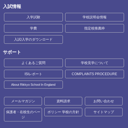
入試情報
入学試験
学校説明会情報
学費
指定校推薦枠
入試/入学のダウンロード
サポート
よくあるご質問
学校見学について
ISIレポート
COMPLAINTS PROCEDURE
About Rikkyo School In England
メールマガジン
資料請求
お問い合わせ
保護者・在校生のペー
ポリシー 学校の方針
サイトマップ
ジ