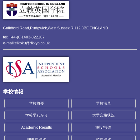
Guildford Road,Rudgwick,
West Sussex RH12 3BE ENGLAND
tel: +44-(0)1403-822107
e-mail:eikoku@rikkyo.co.uk
学校情報
学校概要
学校沿革
学校早わかり
大学合格状況
Academic Results
施設/設備
理事長挨拶
校長挨拶