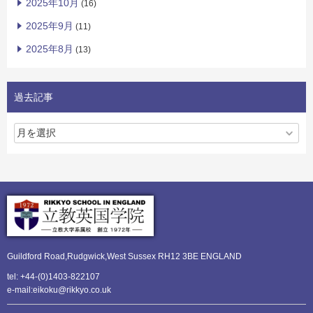
2025年10月
(16)
2025年9月
(11)
2025年8月
(13)
過去記事
Guildford Road,Rudgwick,
West Sussex RH12 3BE ENGLAND
tel: +44-(0)1403-822107
e-mail:eikoku@rikkyo.co.uk