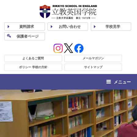
資料
請求
お問い合わせ
学校
見学
保護者
ページ
よくあるご質問
メールマガジン
ポリシー 学校の方針
サイトマップ
メニュー