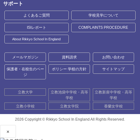
サポート
よくあるご質問
学校見学について
ISIレポート
COMPLAINTS PROCEDURE
About Rikkyo School In England
メールマガジン
資料請求
お問い合わせ
保護者・在校生のペー
ポリシー 学校の方針
サイトマップ
ジ
立教大学
立教池袋中学校・高等
立教新座中学校・高等
学校
学校
立教小学校
立教女学院
香蘭女学校
2026 Copyright ©
Rikkyo School In England All Rights Reserved.
×