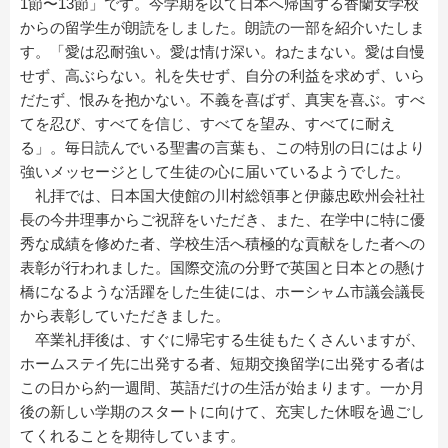
1節〜13節」です。今学期を以て日本へ帰国する香蘭女学校
からの留学生が朗読をしました。朗読の一部を紹介いたしま
す。「愛は忍耐強い。愛は情け深い。ねたまない。愛は自慢
せず、高ぶらない。礼を失せず、自分の利益を求めず、いら
だたず、恨みを抱かない。不義を喜ばず、真実を喜ぶ。すべ
てを忍び、すべてを信じ、すべてを望み、すべてに耐え
る」。毎日読んでいる聖書の言葉も、この特別の日にはより
強いメッセージとして生徒の心に届いているようでした。
礼拝では、日本国大使館の川村総領事と伊藤忠欧州会社社
長の今井理事からご祝辞をいただき、また、在学中に特に優
秀な成績を修めた者、学校生活へ積極的な貢献をした者への
表彰が行われました。国際交流の分野で英国と日本との懸け
橋になるような活躍をした生徒には、ホーシャム市議会議長
から表彰していただきました。
卒業礼拝後は、すぐに帰宅する生徒もたくさんいますが、
ホームステイ先に出発する者、短期交換留学に出発する者は
この日から約一週間、英語だけの生活が始まります。一か月
後の新しい学期のスタートに向けて、充実した休暇を過ごし
てくれることを期待しています。