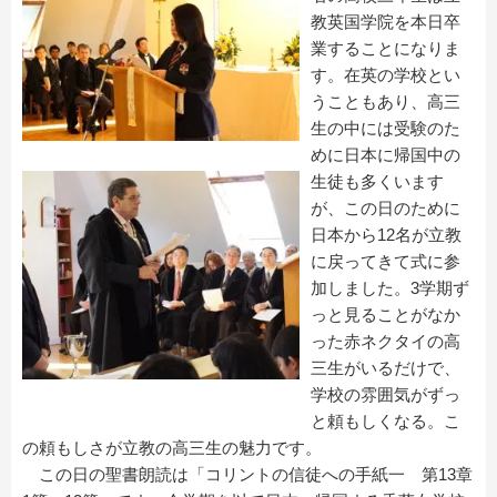
教英国学院を本日卒
業することになりま
す。在英の学校とい
うこともあり、高三
生の中には受験のた
めに日本に帰国中の
生徒も多くいます
が、この日のために
日本から12名が立教
に戻ってきて式に参
加しました。3学期ず
っと見ることがなか
った赤ネクタイの高
三生がいるだけで、
学校の雰囲気がずっ
と頼もしくなる。こ
の頼もしさが立教の高三生の魅力です。
この日の聖書朗読は「コリントの信徒への手紙一 第13章