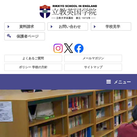
資料
請求
お問い合わせ
学校
見学
保護者
ページ
よくあるご質問
メールマガジン
ポリシー 学校の方針
サイトマップ
メニュー