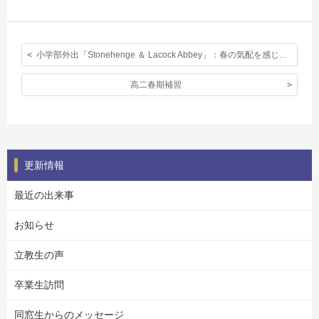
小学部外出「Stonehenge ＆ Lacock Abbey」：春の気配を感じた素晴らしい一日
高二春期補習
更新情報
最近の出来事
お知らせ
立教生の声
卒業生訪問
同窓生からのメッセージ