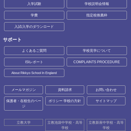
入学試験
学校説明会情報
学費
指定校推薦枠
入試/入学のダウンロード
サポート
よくあるご質問
学校見学について
ISIレポート
COMPLAINTS PROCEDURE
About Rikkyo School In England
メールマガジン
資料請求
お問い合わせ
保護者・在校生のペー
ポリシー 学校の方針
サイトマップ
ジ
立教大学
立教池袋中学校・高等
立教新座中学校・高等
学校
学校