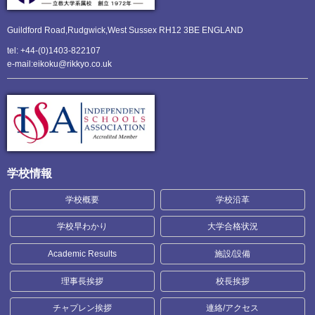
Guildford Road,Rudgwick,
West Sussex RH12 3BE ENGLAND
tel: +44-(0)1403-822107
e-mail:eikoku@rikkyo.co.uk
学校情報
学校概要
学校沿革
学校早わかり
大学合格状況
Academic Results
施設/設備
理事長挨拶
校長挨拶
チャプレン挨拶
連絡/アクセス