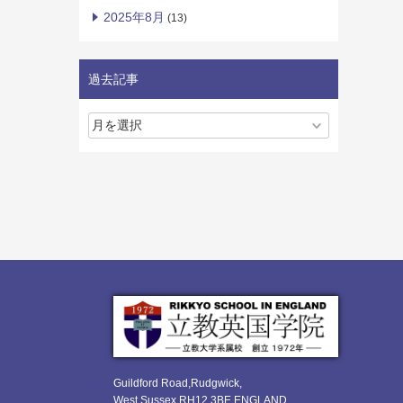
2025年8月
(13)
過去記事
Guildford Road,Rudgwick,
West Sussex RH12 3BE ENGLAND