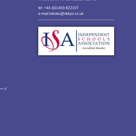
tel: +44-(0)1403-822107
e-mail:eikoku@rikkyo.co.uk
ロード