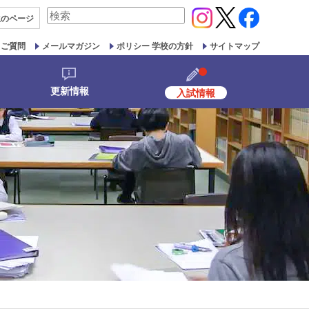
検
生の
ページ
索
対
るご質問
メールマガジン
ポリシー 学校の方針
サイトマップ
象:
更新情報
入試情報