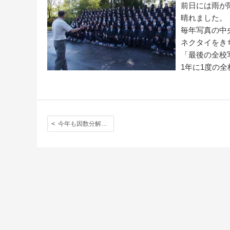
前日には雨が
晴れました。
毎年写真の中
ネクタイをき
「最後の全校
1年に1度の
今年も因数分解コンクール！