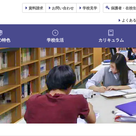
資料
請求
お問い合わせ
学校
見学
保護者
・在校
よくあ
の特色
学校生活
カリキュラム