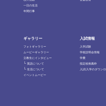
一日の生活
年間行事
ギャラリー
入試情報
フォトギャラリー
入学試験
ムービーギャラリー
学校説明会情報
立教生にインタビュー
学費
└
英語について
指定校推薦枠
└
生活について
入試/入学のダウン
イベントムービー