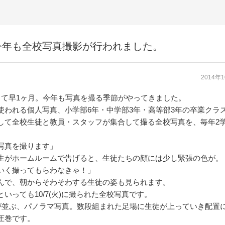
今年も全校写真撮影が行われました。
2014年
って早1ヶ月。今年も写真を撮る季節がやってきました。
使われる個人写真、小学部6年・中学部3年・高等部3年の卒業クラ
して全校生徒と教員・スタッフが集合して撮る全校写真を、毎年2
写真を撮ります」
生がホームルームで告げると、生徒たちの顔には少し緊張の色が。
いく撮ってもらわなきゃ！」
んで、朝からそわそわする生徒の姿も見られます。
いっても10/7(火)に撮られた全校写真です。
人が並ぶ、パノラマ写真。数段組まれた足場に生徒が上っていき配置
圧巻です。