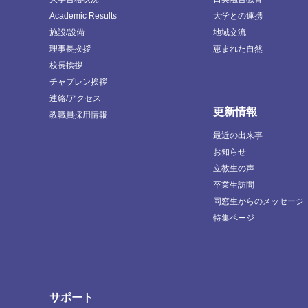
Academic Results
大学との連携
施設/設備
地域交流
理事長挨拶
恵まれた自然
校長挨拶
チャプレン挨拶
連絡/アクセス
更新情報
教職員採用情報
最近の出来事
お知らせ
立教生の声
卒業生訪問
同窓生からのメッセージ
特集ページ
サポート