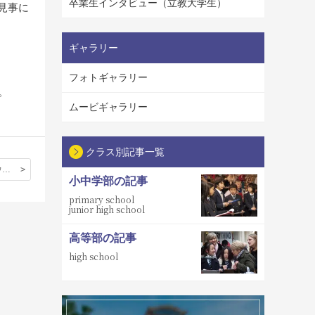
卒業生インタビュー（立教大学生）
見事に
ギャラリー
フォトギャラリー
。
ムービギャラリー
クラス別記事一覧
OXFORD アウティング（高等部２年）
小中学部の記事
primary school
junior high school
高等部の記事
high school