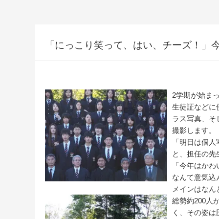
「にっこり笑って、はい、チーズ！」
2学期が始ま
生徒証などに
ラス写真、そ
撮影します。
「明日は個人
と、担任の先
「今年はかわ
なんて意気込
メインはなんと
総勢約200
く、その姿は