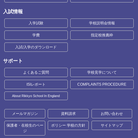
入試情報
入学試験
学校説明会情報
学費
指定校推薦枠
入試/入学のダウンロード
サポート
よくあるご質問
学校見学について
ISIレポート
COMPLAINTS PROCEDURE
About Rikkyo School In England
メールマガジン
資料請求
お問い合わせ
保護者・在校生のペー
ポリシー 学校の方針
サイトマップ
ジ