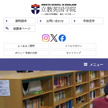
資料
請求
お問い合わせ
学校
見学
保護者
ページ
よくあるご質問
メールマガジン
ポリシー 学校の方針
サイトマップ
メニュー