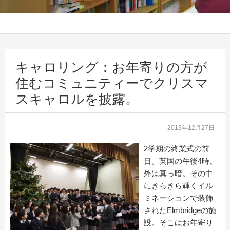
キャロリング：お年寄りの方が
住むコミュニティーでクリスマ
スキャロルを披露。
2013年12月27日
2学期の終業式の前
日。英国の午後4時、
外は真っ暗。その中
にきらきら輝くイル
ミネーションで装飾
されたElmbridgeの施
設。そこはお年寄り