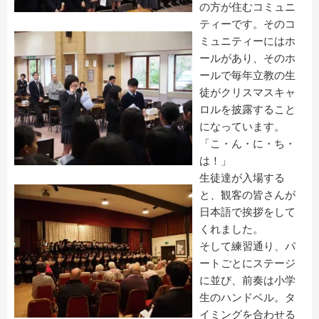
の方が住むコミュニ
ティーです。そのコ
ミュニティーにはホ
ールがあり、そのホ
ールで毎年立教の生
徒がクリスマスキャ
ロルを披露すること
になっています。
「こ・ん・に・ち・
は！」
生徒達が入場する
と、観客の皆さんが
日本語で挨拶をして
くれました。
そして練習通り、パ
ートごとにステージ
に並び、前奏は小学
生のハンドベル。タ
イミングを合わせる