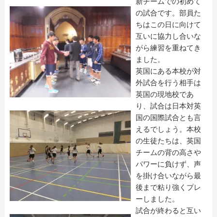
新チームでの初めて
の試合です。部員た
ちはこの日に向けて
互いに協力し合いな
がら練習を重ねてき
ました。
英国にある本校が対
外試合を行う相手は
英国の現地校であ
り、試合は日本対英
国の国際試合とも言
えるでしょう。本校
の生徒たちは、英国
チームの背の高さや
パワーに負けず、声
を掛け合いながら最
後まで粘り強くプレ
ーしました。
試合が終わると互い