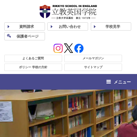
資料
請求
お問い合わせ
学校
見学
保護者
ページ
よくあるご質問
メールマガジン
ポリシー 学校の方針
サイトマップ
メニュー