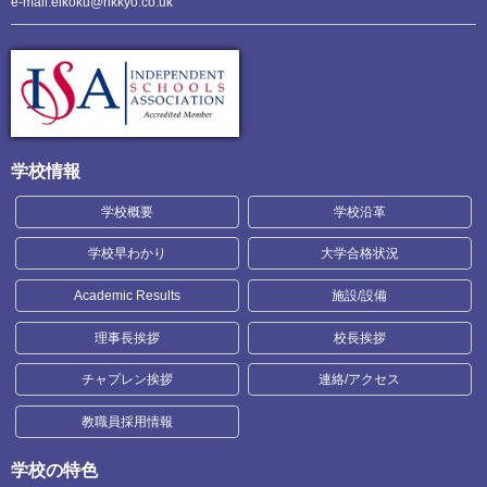
e-mail:eikoku@rikkyo.co.uk
学校情報
学校概要
学校沿革
学校早わかり
大学合格状況
Academic Results
施設/設備
理事長挨拶
校長挨拶
チャプレン挨拶
連絡/アクセス
教職員採用情報
学校の特色