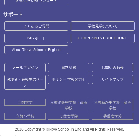
入試/入学のダウンロード
サポート
よくあるご質問
学校見学について
ISIレポート
COMPLAINTS PROCEDURE
About Rikkyo School In England
メールマガジン
資料請求
お問い合わせ
保護者・在校生のペー
ポリシー 学校の方針
サイトマップ
ジ
立教大学
立教池袋中学校・高等
立教新座中学校・高等
学校
学校
立教小学校
立教女学院
香蘭女学校
2026 Copyright ©
Rikkyo School In England All Rights Reserved.