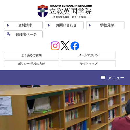
資料
請求
お問い合わせ
学校
見学
保護者
ページ
よくあるご質問
メールマガジン
ポリシー 学校の方針
サイトマップ
メニュー