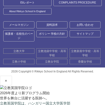
ISIレポート
COMPLAINTS PROCEDURE
About Rikkyo School In England
メールマガジン
資料請求
お問い合わせ
保護者・在校生のペー
ポリシー 学校の方針
サイトマップ
ジ
立教大学
立教池袋中学校・高等
立教新座中学校・高等
学校
学校
立教小学校
立教女学院
香蘭女学校
2026 Copyright ©
Rikkyo School In England All Rights Reserved.
×
2026年度より新プログラム開始
世界を舞台に活躍する医師へ。
立教英国学院は、ハンガリー国立大学医学部