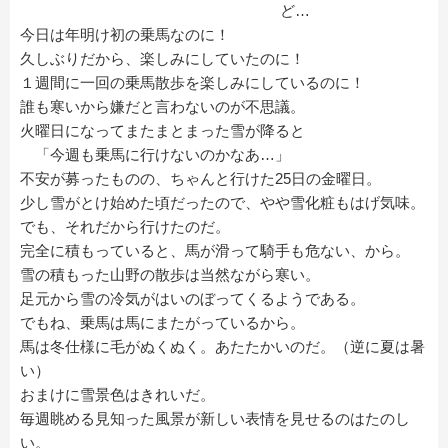
ど…
今日は年明け初の乗馬なのに！
久しぶりだから、楽しみにしていたのに！
１週間に一回の乗馬散歩を楽しみにしているのに！
誰も寒いから嫌だと言わないのが不思議。
火曜日になってまたまとまった雪が降ると
「今週も乗馬に行けないのかなあ…」
不安が募ったものの、ちゃんと行けた25日の金曜日。
少し雪がとけ始めた頃だったので、やや雪化粧もはげ気味。
でも、それだから行けたのだ。
完全に積もっていると、馬が滑って騎手も危ない、から。
雪の積もった山野の散歩は当然ながら寒い。
足元から雪の冷気がはいのぼってくるようである。
でもね、乗馬は馬にまたがっているから。
馬は冬仕様に毛がぬくぬく。あたたかいのだ。（逆に夏は暑
い）
おまけに雪景色はきれいだ。
毎週眺める見知った風景が新しい表情を見せるのはたのし
い。