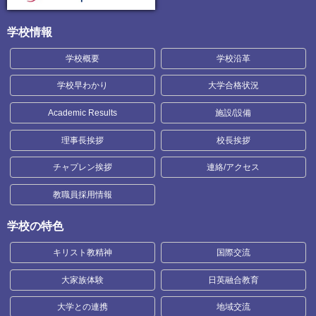
学校情報
学校概要
学校沿革
学校早わかり
大学合格状況
Academic Results
施設/設備
理事長挨拶
校長挨拶
チャプレン挨拶
連絡/アクセス
教職員採用情報
学校の特色
キリスト教精神
国際交流
大家族体験
日英融合教育
大学との連携
地域交流