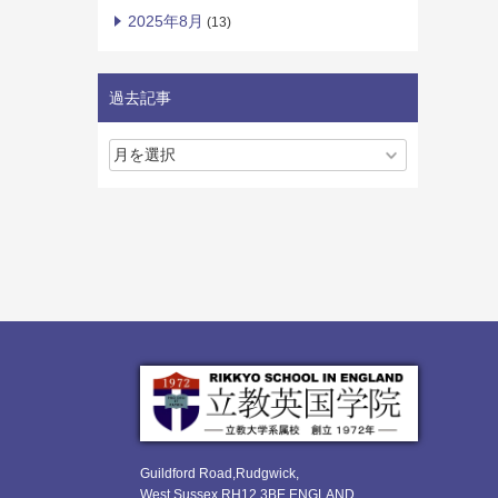
2025年8月
(13)
過去記事
Guildford Road,Rudgwick,
West Sussex RH12 3BE ENGLAND