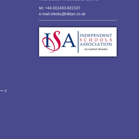
tel: +44-(0)1403-822107
e-mail:eikoku@rikkyo.co.uk
ロード