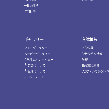
一日の生活
年間行事
ギャラリー
入試情報
フォトギャラリー
入学試験
ムービーギャラリー
学校説明会情報
立教生にインタビュー
学費
└
英語について
指定校推薦枠
└
生活について
入試/入学のダウン
イベントムービー