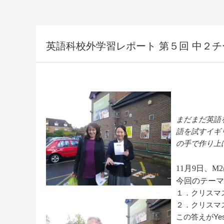
英語科校外学習レポート 第５回 中２
まだまだ英語
語を試すイギ
の手で作り上
11月9日、M
今回のテーマ
１．クリスマ
２．クリスマ
この答えがYe