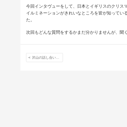
今回インタヴューをして、日本とイギリスのクリス
イルミネーションがきれいなところを皆が知ってい
た。
次回もどんな質問をするかまだ分かりませんが、聞
沢山の話し合い、泣き笑い、喧嘩もして励まし合って作り上げた２ヶ月の成果！2011年度オープンデイ！！