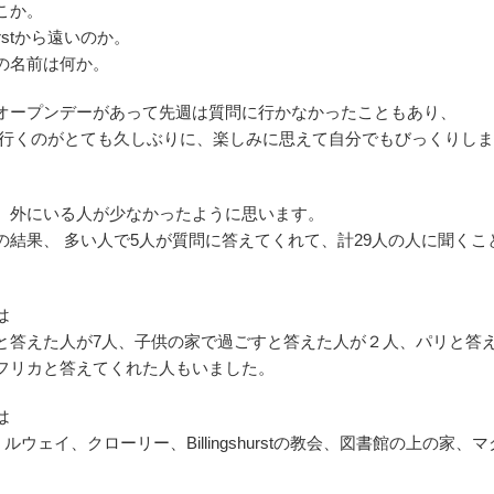
こか。
shurstから遠いのか。
の名前は何か。
オープンデーがあって先週は質問に行かなかったこともあり、
shurstに行くのがとても久しぶりに、楽しみに思えて自分でもびっくりし
、外にいる人が少なかったように思います。
の結果、 多い人で5人が質問に答えてくれて、計29人の人に聞くこ
は
と答えた人が7人、子供の家で過ごすと答えた人が２人、パリと答
フリカと答えてくれた人もいました。
は
ェイ、クローリー、Billingshurstの教会、図書館の上の家、