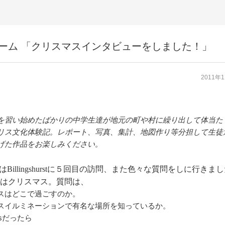
チーム 「クリスマスインタビューをしました！」
2011年
を習い始めたばかりの中学生達が地元の町や村に繰り出して体当た
リス文化体験記。レポート、写真、集計、地図作り等分担して生徒
げた作品をお楽しみください。
2はBillingshurstに５回目の訪問、また色々な質問をしに行きま
はクリスマス。質問は、
スはどこで過ごすのか。
スイルミネーションで有名な場所を知っているか。
sだったら