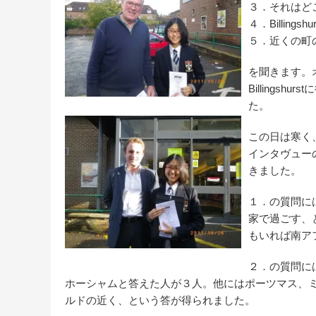
３．それはど
４．Billing
５．近くの町
を聞きます。
Billing
た。
この日は寒く
インタヴュー
きました。
１．の質問に
家で過ごす、
もいれば南ア
２．の質問に
ホーシャムと答えた人が３人。他にはポーツマス、ミルウ
ルドの近く、という答が得られました。