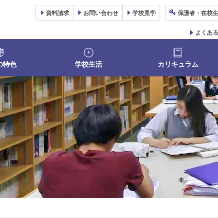
資料
請求
お問い合わせ
学校
見学
保護者
・在校
よくあ
の特色
学校生活
カリキュラム