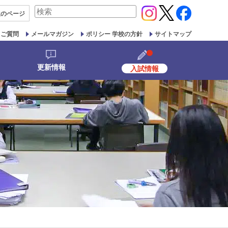
検
生の
ページ
索
対
るご質問
メールマガジン
ポリシー 学校の方針
サイトマップ
象:
更新情報
入試情報