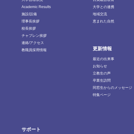
Academic Results
大学との連携
施設/設備
地域交流
理事長挨拶
恵まれた自然
校長挨拶
チャプレン挨拶
連絡/アクセス
更新情報
教職員採用情報
最近の出来事
お知らせ
立教生の声
卒業生訪問
同窓生からのメッセージ
特集ページ
サポート