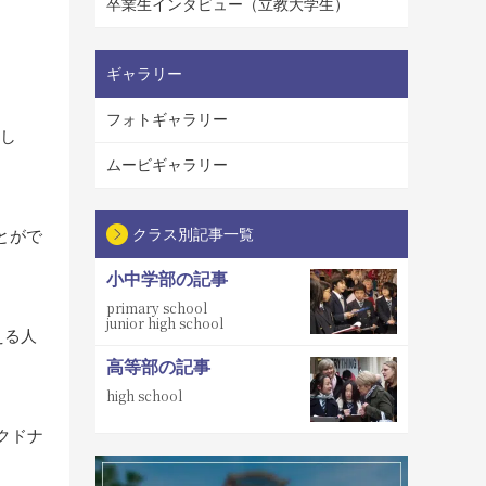
卒業生インタビュー（立教大学生）
ギャラリー
フォトギャラリー
まし
ムービギャラリー
クラス別記事一覧
とがで
小中学部の記事
primary school
junior high school
える人
高等部の記事
high school
マクドナ