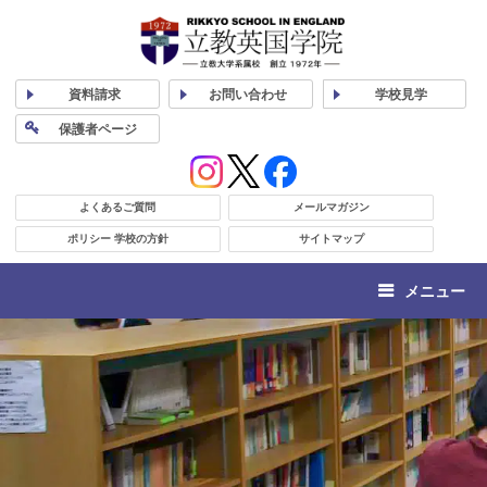
資料
請求
お問い合わせ
学校
見学
保護者
ページ
よくあるご質問
メールマガジン
ポリシー 学校の方針
サイトマップ
メニュー