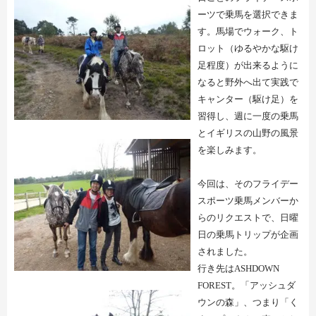
ーツで乗馬を選択できま
す。馬場でウォーク、ト
ロット（ゆるやかな駆け
足程度）が出来るように
なると野外へ出て実践で
キャンター（駆け足）を
習得し、週に一度の乗馬
とイギリスの山野の風景
を楽しみます。
今回は、そのフライデー
スポーツ乗馬メンバーか
らのリクエストで、日曜
日の乗馬トリップが企画
されました。
行き先は
ASHDOWN
FOREST
。「アッシュダ
ウンの森」、つまり「く