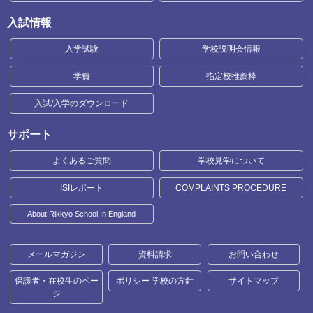
入試情報
入学試験
学校説明会情報
学費
指定校推薦枠
入試/入学のダウンロード
サポート
よくあるご質問
学校見学について
ISIレポート
COMPLAINTS PROCEDURE
About Rikkyo School In England
メールマガジン
資料請求
お問い合わせ
保護者・在校生のペー
ポリシー 学校の方針
サイトマップ
ジ