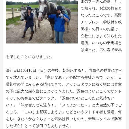
まのプーさんの森」とし
て知られ、お話の舞台と
なったところです。高野
チャプレン（学校付き牧
師様）の日々のお話で、
立教生にはよく知られた
場所。いつもの乗馬場と
は違った、広い森で乗馬
を楽しむことになりました。
決行日は
10
月
16
日（日）の午後。朝起床すると、乳白色の世界にすべ
てが沈んでいました。「寒いなあ」と心配する生徒たちでしたが、日
曜礼拝の間にみるみる晴れてきて、アッシュダウンに着く頃には青空
の下に広大な森を臨むことができました。景色のよいところでサンド
イッチのお弁当でピクニック。「景色のいいところだと気持ちい
い！」「味がぜんぜん違う！」「来てよかった～」と大自然の下でご
ろごろ。「このまま昼寝しようよ」などというフトドキ者も登場。何
をしにきたのかな？ちょっと気温は低いものの、乗馬スタイルで防寒
した彼らにとっては何でもありません。