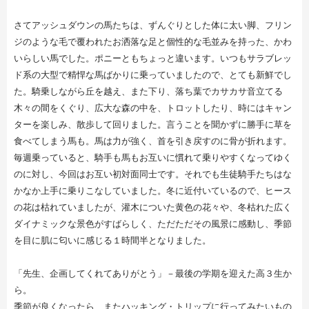
さてアッシュダウンの馬たちは、ずんぐりとした体に太い脚、フリン
ジのような毛で覆われたお洒落な足と個性的な毛並みを持った、かわ
いらしい馬でした。ポニーともちょっと違います。いつもサラブレッ
ド系の大型で精悍な馬ばかりに乗っていましたので、とても新鮮でし
た。騎乗しながら丘を越え、また下り、落ち葉でカサカサ音立てる
木々の間をくぐり、広大な森の中を、トロットしたり、時にはキャン
ターを楽しみ、散歩して回りました。言うことを聞かずに勝手に草を
食べてしまう馬も。馬は力が強く、首を引き戻すのに骨が折れます。
毎週乗っていると、騎手も馬もお互いに慣れて乗りやすくなってゆく
のに対し、今回はお互い初対面同士です。それでも生徒騎手たちはな
かなか上手に乗りこなしていました。冬に近付いているので、ヒース
の花は枯れていましたが、灌木についた黄色の花々や、冬枯れた広く
ダイナミックな景色がすばらしく、ただただその風景に感動し、季節
を目に肌に匂いに感じる１時間半となりました。
「先生、企画してくれてありがとう」－最後の学期を迎えた高３生か
ら。
季節が良くなったら、またハッキング・トリップに行ってみたいもの