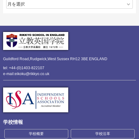
Guildford Road,Rudgwick,
West Sussex RH12 3BE ENGLAND
tel: +44-(0)1403-822107
e-mail:eikoku@rikkyo.co.uk
学校情報
学校概要
学校沿革