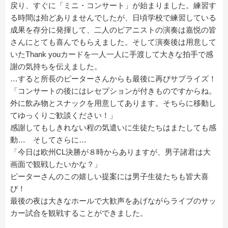
戻り、すぐに「ミニ・コンサート」が始まりました。練習す
る時間は殆どありませんでしたが、日頃学校で練習している
成果を存分に発揮して、二人のピアニストの演奏は嘉悦の皆
さんにとても喜んでもらえました。そして演奏後は用意して
いたThank youカードを一人一人に手渡して大きな拍手で感
謝の気持ちを伝えました。
…すると所長のピーターさんからも最後に再びサプライズ！
「コンサートの後にはレセプションが付きものですからね。
外に飲み物とスナックを用意してあります。そちらに移動し
てゆっくりご歓談ください！」
感謝してもしきれない程の気遣いに生徒たちはまたしても感
動… そしてさらに…
「今日は欧州CL決勝が８時からありますが、男子諸君は大
画面で観戦したいかな？」
ピーターさんのこの嬉しい提案には男子生徒たちも皆大喜
び！
最後の夜は大きなホールで大歓声をあげながらライブのサッ
カー試合を観戦することができました。