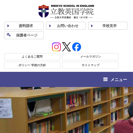
資料
請求
お問い合わせ
学校
見学
保護者
ページ
よくあるご質問
メールマガジン
ポリシー 学校の方針
サイトマップ
メニュー