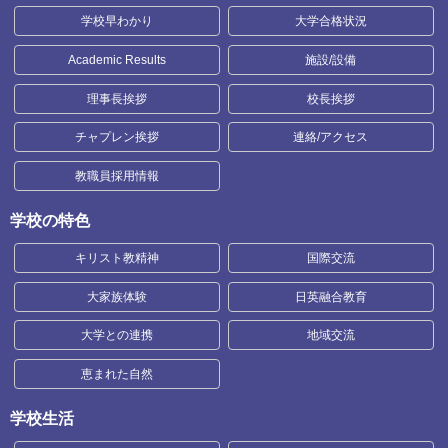
学校早わかり
大学合格状況
Academic Results
施設/設備
理事長挨拶
校長挨拶
チャプレン挨拶
連絡/アクセス
教職員採用情報
学校の特色
キリスト教精神
国際交流
大家族体験
日英融合教育
大学との連携
地域交流
恵まれた自然
学校生活