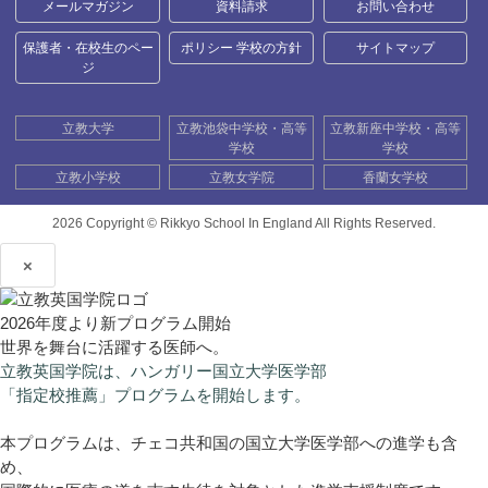
メールマガジン
資料請求
お問い合わせ
保護者・在校生のペー
ポリシー 学校の方針
サイトマップ
ジ
立教大学
立教池袋中学校・高等
立教新座中学校・高等
学校
学校
立教小学校
立教女学院
香蘭女学校
2026 Copyright ©
Rikkyo School In England All Rights Reserved.
×
2026年度より新プログラム開始
世界を舞台に活躍する医師へ。
立教英国学院は、ハンガリー国立大学医学部
「指定校推薦」プログラムを開始します。
本プログラムは、チェコ共和国の国立大学医学部への進学も含
め、