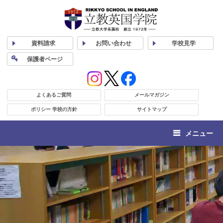
資料
請求
お問い合わせ
学校
見学
保護者
ページ
よくあるご質問
メールマガジン
ポリシー 学校の方針
サイトマップ
メニュー