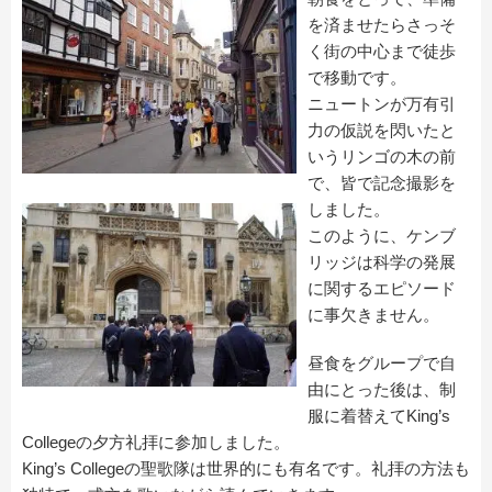
を済ませたらさっそ
く街の中心まで徒歩
で移動です。
ニュートンが万有引
力の仮説を閃いたと
いうリンゴの木の前
で、皆で記念撮影を
しました。
このように、ケンブ
リッジは科学の発展
に関するエピソード
に事欠きません。
昼食をグループで自
由にとった後は、制
服に着替えてKing’s
Collegeの夕方礼拝に参加しました。
King’s Collegeの聖歌隊は世界的にも有名です。礼拝の方法も