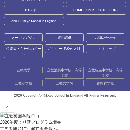
ISIレポート
COMPLAINTS PROCEDURE
About Rikkyo School In England
メールマガジン
資料請求
お問い合わせ
保護者・在校生のペー
ポリシー 学校の方針
サイトマップ
ジ
立教大学
立教池袋中学校・高等
立教新座中学校・高等
学校
学校
立教小学校
立教女学院
香蘭女学校
2026 Copyright ©
Rikkyo School In England All Rights Reserved.
×
2026年度より新プログラム開始
世界を舞台に活躍する医師へ。