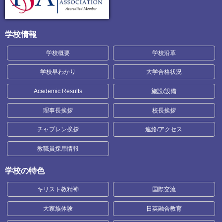
学校情報
学校概要
学校沿革
学校早わかり
大学合格状況
Academic Results
施設/設備
理事長挨拶
校長挨拶
チャプレン挨拶
連絡/アクセス
教職員採用情報
学校の特色
キリスト教精神
国際交流
大家族体験
日英融合教育