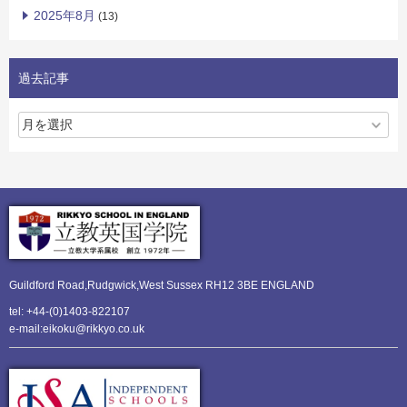
2025年8月
(13)
過去記事
Guildford Road,Rudgwick,
West Sussex RH12 3BE ENGLAND
tel: +44-(0)1403-822107
e-mail:eikoku@rikkyo.co.uk