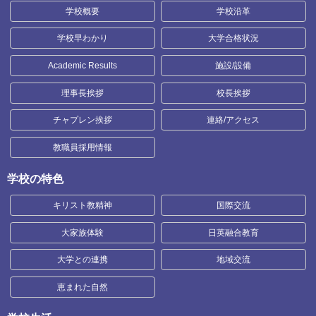
学校概要
学校沿革
学校早わかり
大学合格状況
Academic Results
施設/設備
理事長挨拶
校長挨拶
チャプレン挨拶
連絡/アクセス
教職員採用情報
学校の特色
キリスト教精神
国際交流
大家族体験
日英融合教育
大学との連携
地域交流
恵まれた自然