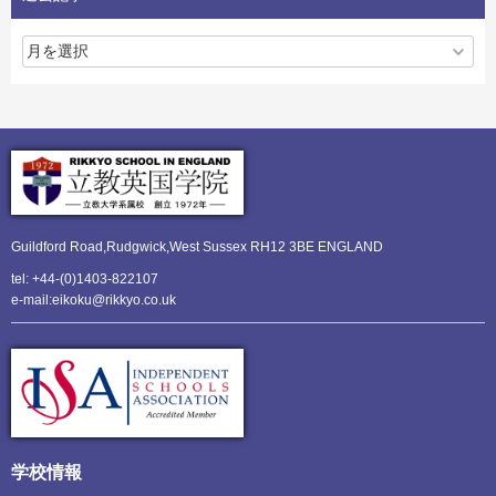
Guildford Road,Rudgwick,
West Sussex RH12 3BE ENGLAND
tel: +44-(0)1403-822107
e-mail:eikoku@rikkyo.co.uk
学校情報