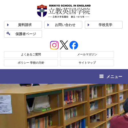
資料
請求
お問い合わせ
学校
見学
保護者
ページ
よくあるご質問
メールマガジン
ポリシー 学校の方針
サイトマップ
メニュー