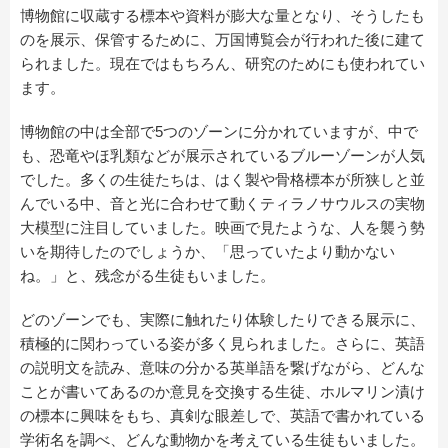
博物館に収蔵する標本や資料が膨大な量となり、そうしたも
のを展示、保管するために、万国博覧会が行われた後に建て
られました。現在ではもちろん、研究のためにも使われてい
ます。
博物館の中は全部で5つのゾーンに分かれていますが、中で
も、恐竜やほ乳類などが展示されているブルーゾーンが人気
でした。多くの生徒たちは、はく製や骨格標本が所狭しと並
んでいる中、音と光に合わせて動くティラノサウルスの実物
大模型に注目していました。映画で見たような、人を襲う勢
いを期待したのでしょうか、「思っていたより動かない
ね。」と、残念がる生徒もいました。
どのゾーンでも、実際に触れたり体験したりできる展示に、
積極的に関わっている姿が多く見られました。さらに、英語
の説明文を読み、意味の分かる英単語を繋げながら、どんな
ことが書いてあるのか意見を交換する生徒、ホルマリン漬け
の標本に興味をもち、真剣な眼差しで、英語で書かれている
学術名を調べ、どんな動物かを考えている生徒もいました。