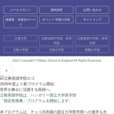
メールマガジン
資料請求
お問い合わせ
保護者・在校生のペー
ポリシー 学校の方針
サイトマップ
ジ
立教大学
立教池袋中学校・高等
立教新座中学校・高等
学校
学校
立教小学校
立教女学院
香蘭女学校
2026 Copyright ©
Rikkyo School In England All Rights Reserved.
×
2026年度より新プログラム開始
世界を舞台に活躍する医師へ。
立教英国学院は、ハンガリー国立大学医学部
「指定校推薦」プログラムを開始します。
本プログラムは、チェコ共和国の国立大学医学部への進学も含