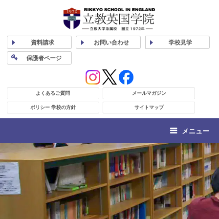
資料
請求
お問い合わせ
学校
見学
保護者
ページ
よくあるご質問
メールマガジン
ポリシー 学校の方針
サイトマップ
メニュー