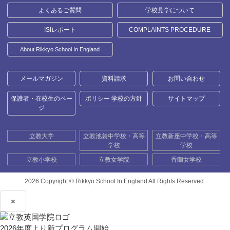
よくあるご質問
学校見学について
ISIレポート
COMPLAINTS PROCEDURE
About Rikkyo School In England
メールマガジン
資料請求
お問い合わせ
保護者・在校生のペー
ポリシー 学校の方針
サイトマップ
ジ
立教大学
立教池袋中学校・高等
立教新座中学校・高等
学校
学校
立教小学校
立教女学院
香蘭女学校
2026 Copyright ©
Rikkyo School In England All Rights Reserved.
×
2026年度より新プログラム開始