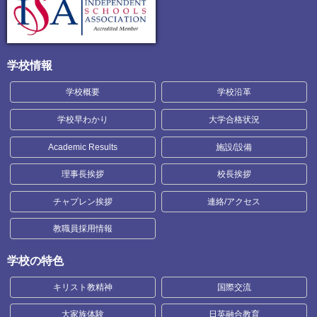
学校情報
学校概要
学校沿革
学校早わかり
大学合格状況
Academic Results
施設/設備
理事長挨拶
校長挨拶
チャプレン挨拶
連絡/アクセス
教職員採用情報
学校の特色
キリスト教精神
国際交流
大家族体験
日英融合教育