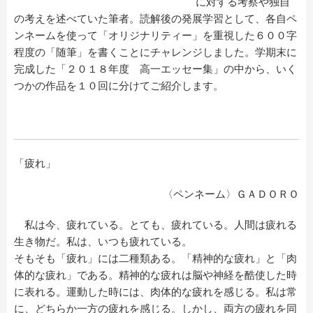
に対する考察や独自
の考えを述べていた筆者。読解後の発展学習として、各自ペ
ンネームを使って「オリジナリティー」を重視した６００字
程度の「随筆」を書くことにチャレンジしました。学期末に
完成した「２０１８年度 高一エッセー集」の中から、いく
つかの作品を１０回に分けてご紹介します。
「疲れ」
〈ペンネーム〉ＧＡＤＯＲＯ
私は今、疲れている。とても、疲れている。人間は疲れる
生き物だ。私は、いつも疲れている。
そもそも「疲れ」には二種類ある。「精神的な疲れ」と「肉
体的な疲れ」である。精神的な疲れは脳や神経を酷使した時
に表れる。運動した時には、肉体的な疲れを感じる。私は常
に、どちらか一方の疲れを感じる。しかし、両方の疲れを同