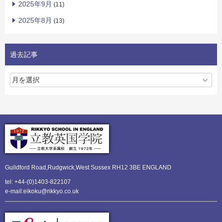
2025年9月
(11)
2025年8月
(13)
過去記事
Guildford Road,Rudgwick,
West Sussex RH12 3BE ENGLAND
tel: +44-(0)1403-822107
e-mail:eikoku@rikkyo.co.uk