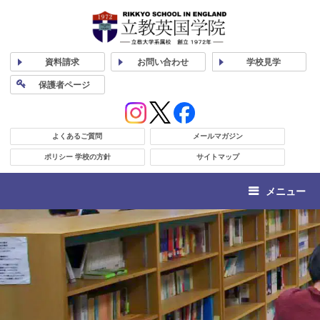
資料
請求
お問い合わせ
学校
見学
保護者
ページ
よくあるご質問
メールマガジン
ポリシー 学校の方針
サイトマップ
メニュー