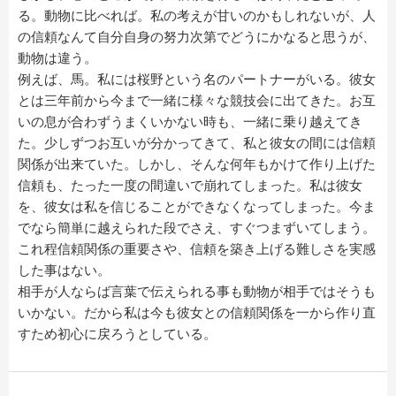
る。動物に比べれば。私の考えが甘いのかもしれないが、人
の信頼なんて自分自身の努力次第でどうにかなると思うが、
動物は違う。
例えば、馬。私には桜野という名のパートナーがいる。彼女
とは三年前から今まで一緒に様々な競技会に出てきた。お互
いの息が合わずうまくいかない時も、一緒に乗り越えてき
た。少しずつお互いが分かってきて、私と彼女の間には信頼
関係が出来ていた。しかし、そんな何年もかけて作り上げた
信頼も、たった一度の間違いで崩れてしまった。私は彼女
を、彼女は私を信じることができなくなってしまった。今ま
でなら簡単に越えられた段でさえ、すぐつまずいてしまう。
これ程信頼関係の重要さや、信頼を築き上げる難しさを実感
した事はない。
相手が人ならば言葉で伝えられる事も動物が相手ではそうも
いかない。だから私は今も彼女との信頼関係を一から作り直
すため初心に戻ろうとしている。