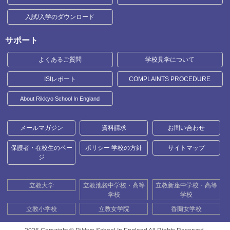
入試/入学のダウンロード
サポート
よくあるご質問
学校見学について
ISIレポート
COMPLAINTS PROCEDURE
About Rikkyo School In England
メールマガジン
資料請求
お問い合わせ
保護者・在校生のペー
ポリシー 学校の方針
サイトマップ
ジ
立教大学
立教池袋中学校・高等
立教新座中学校・高等
学校
学校
立教小学校
立教女学院
香蘭女学校