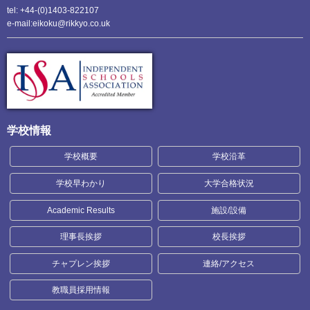
tel: +44-(0)1403-822107
e-mail:eikoku@rikkyo.co.uk
学校情報
学校概要
学校沿革
学校早わかり
大学合格状況
Academic Results
施設/設備
理事長挨拶
校長挨拶
チャプレン挨拶
連絡/アクセス
教職員採用情報