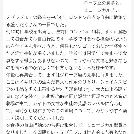
ローブ座の見学と、
ミュージカル「レ・
ミゼラブル」の鑑賞を中心に、ロンドン市内を自由に散策す
る盛りだくさんの一日でした。
朝10時に学校を出発し、昼前にロンドンに到着。すぐに解散
して昼食がてら自由行動です。学校では食べる機会のないも
のをたくさん食べようと、何件もハシゴしておなか一杯食べ
たと話す生徒が多くいました。学校では同学年で集まって食
事をする機会はあまりないので、こうやって友達と好きなも
のを食べるのが楽しくて仕方がないといった様子です。
午後に再集合して、まずはグローブ座の見学に行きました。
ここはイギリスの生んだ偉大な作家のひとり、シェイクスピ
アの作品を多く上演する屋外円形劇場です。大火による建て
直しなどを経て、16世紀当時と同じ設計で再現された木造の
劇場の中で、ガイドの女性が生徒の英語のレベルに合わせ
て、当時から現在までのこの劇場について、わかりやすく楽
しく説明してくださいました。
夕食後の自由行動ののち再び集合して、ミュージカル鑑賞と
なりました。今回観たレ・ミゼラブルは世界的にも有名な作