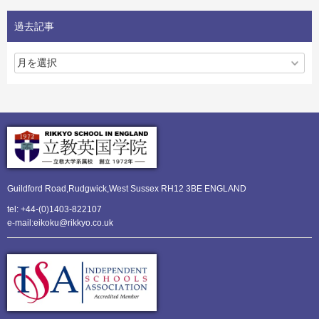
過去記事
Guildford Road,Rudgwick,
West Sussex RH12 3BE ENGLAND
tel: +44-(0)1403-822107
e-mail:eikoku@rikkyo.co.uk