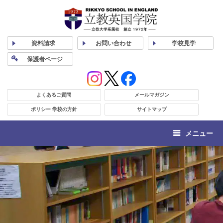
資料
請求
お問い合わせ
学校
見学
保護者
ページ
よくあるご質問
メールマガジン
ポリシー 学校の方針
サイトマップ
メニュー