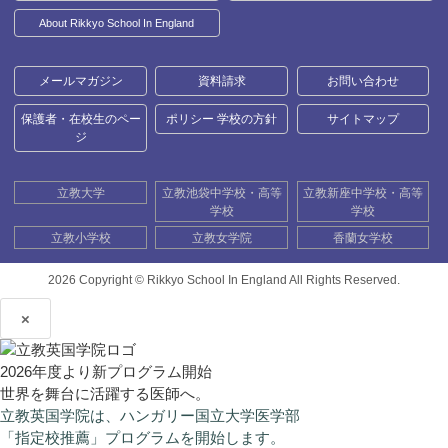
About Rikkyo School In England
メールマガジン
資料請求
お問い合わせ
保護者・在校生のペー
ポリシー 学校の方針
サイトマップ
ジ
立教大学
立教池袋中学校・高等
立教新座中学校・高等
学校
学校
立教小学校
立教女学院
香蘭女学校
2026 Copyright ©
Rikkyo School In England All Rights Reserved.
×
2026年度より新プログラム開始
世界を舞台に活躍する医師へ。
立教英国学院は、ハンガリー国立大学医学部
「指定校推薦」プログラムを開始します。