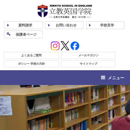
資料
請求
お問い合わせ
学校
見学
保護者
ページ
よくあるご質問
メールマガジン
ポリシー 学校の方針
サイトマップ
メニュー