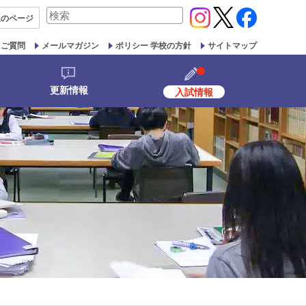
検
生の
ページ
索
対
るご質問
メールマガジン
ポリシー 学校の方針
サイトマップ
象:
更新情報
入試情報