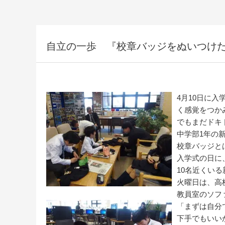
自立の一歩 『校章バッジをぬいつけ
4月10日に
く感覚をつか
でもまだドキ
中学部1年の
校章バッジと
入学式の日に
10名近くい
火曜日は、高
教員室のソフ
「まずは自分
下手でもいい