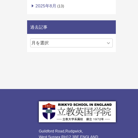
2025年8月
(13)
過去記事
Guildford Road,Rudgwick,
West Sussex RH12 3BE ENGLAND