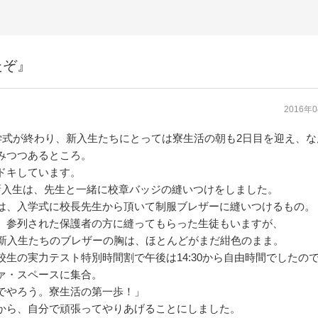
たぞ』
2016年
入学式が終わり、新入生たちにとっては寮生活の朝も2日目を迎え、
みつつあるところ。
ドキしています。
新入生は、先生と一緒に校章バッジの縫いつけをしました。
は、入学式に校長先生から頂いて制服ブレザーに縫いつけるもの。
、参列された保護者の方に縫ってもらった生徒もいますが、
る新入生たちのブレザーの胸は、ほとんどがまだ紺色のまま。
校生の実力テスト特別時間割で午後は14:30から自由時間でしたの
ァ・スペースに集合。
でやろう。寮生活の第一歩！」
から、自分で頑張ってやりあげることにしました。