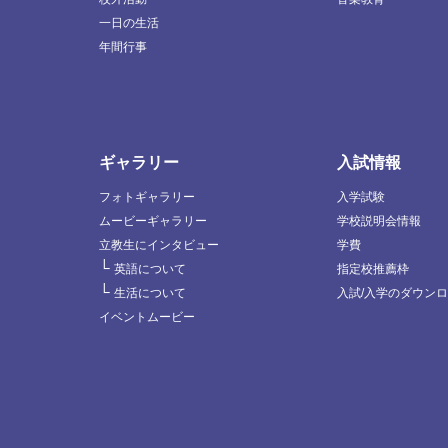
一日の生活
年間行事
ギャラリー
入試情報
フォトギャラリー
入学試験
ムービーギャラリー
学校説明会情報
立教生にインタビュー
学費
└
英語について
指定校推薦枠
└
生活について
入試/入学のダウン
イベントムービー