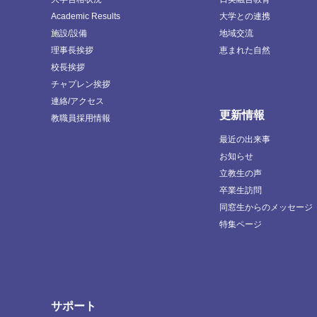
Academic Results
大学との連携
施設/設備
地域交流
理事長挨拶
恵まれた自然
校長挨拶
チャプレン挨拶
連絡/アクセス
更新情報
教職員採用情報
最近の出来事
お知らせ
立教生の声
卒業生訪問
同窓生からのメッセージ
特集ページ
サポート