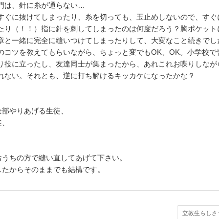
門は、針に糸が通らない…
すぐに抜けてしまったり、糸を切っても、玉止めしないので、すぐ
たり（！！）指に針を刺してしまったのは何度だろう？胸ポケット
章と一緒に完全に縫いつけてしまったりして、大変なこと続きでし
のコツを教えてもらいながら、ちょっと変でもOK、OK。小学校で
り役に立ったし、友達同士が集まったから、あれこれお喋りしなが
れない。それとも、逆に打ち解けるキッカケになったかな？
全部やりあげる生徒、
徒、
おうちの方で縫い直してあげて下さい。
したからそのままでも結構です。