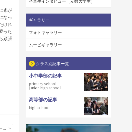
卒業生インタビュー（立教大学生）
に糸が
になっ
ギャラリー
たけれ
習った
フォトギャラリー
ら頑張
ムービギャラリー
クラス別記事一覧
小中学部の記事
primary school
junior high school
高等部の記事
high school
立教生らしさー小学生から高校生までが楽しめる球技大会ー