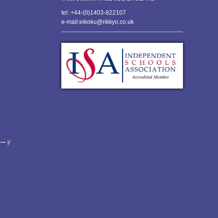
tel: +44-(0)1403-822107
e-mail:eikoku@rikkyo.co.uk
ロード