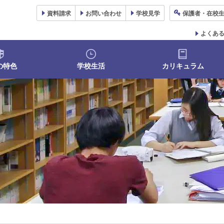
資料
請求
お問い合わせ
学校
見学
保護者
・在校
よくあ
の特色
学校生活
カリキュラム