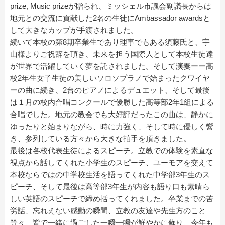
prize, Music prizeが贈られ、ミッシェル市議会副議長からは
地元との交流に貢献した2名の生徒にAmbassador awardsと
して大きなカップが手渡されました。
続いて本校の第8期卒業生であり理事でもある須藤氏と、宇
山様よりご祝辞を頂き、未来を担う国際人として本校生徒達
が世界で活躍していく夢を託されました。そして演奏ーー高
校2年生女子生徒の美しいソロソプラノで始まったクワイヤ
ーの曲に続き、2台のピアノによるデュエット、そして最後
は１月の校内合唱コンクールで優勝した高等部2年1組による
合唱でした。地元の教会でも大好評だったこの曲は、静かに
ゆったりと始まりながら、時に力強く、そして時に優しく響
き、参列している方々から大きな拍手を頂きました。
最後は各校代表生徒によるスピーチ。立教での体験を素直な
視点から話してくれた小学生のスピーチ、ユーモアを交えて
本校ならではの中学校生活を語ってくれた中学部3年生のス
ピーチ、そして最後は高等部3年生が内容も語り口も素晴ら
しい英語のスピーチで締め括ってくれました。卒業までの苦
労話、忘れえない感動の瞬間、立教の友達や先生方のこと
等々、皆で一緒に過ごした一瞬一瞬が鮮やかに蘇り、今年も