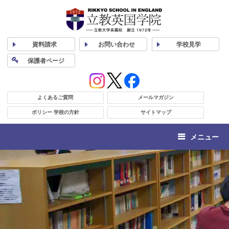
資料
請求
お問い合わせ
学校
見学
保護者
ページ
よくあるご質問
メールマガジン
ポリシー 学校の方針
サイトマップ
メニュー