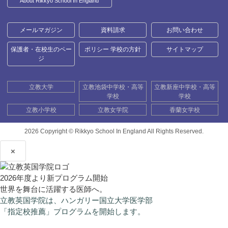
About Rikkyo School In England
メールマガジン
資料請求
お問い合わせ
保護者・在校生のペー
ポリシー 学校の方針
サイトマップ
ジ
立教大学
立教池袋中学校・高等
立教新座中学校・高等
学校
学校
立教小学校
立教女学院
香蘭女学校
2026 Copyright ©
Rikkyo School In England All Rights Reserved.
×
2026年度より新プログラム開始
世界を舞台に活躍する医師へ。
立教英国学院は、ハンガリー国立大学医学部
「指定校推薦」プログラムを開始します。