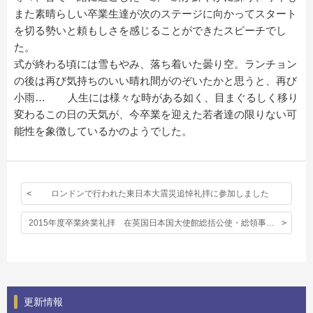
また素晴らしい卒業生達が次のステージに向かってスタート
を切る勢いと頼もしさを感じることができたスピーチでし
た。
式が終わる頃には雪もやみ、落ち着いた曇り空。ランチョン
の後は再び気持ちのいい晴れ間がのぞいたかと思うと、再び
小雨… 人生には様々な時がある如く、目まぐるしく移り
変わるこの日の天気が、今卒業を迎えた若者達の限りない可
能性を象徴しているかのようでした。
ロンドンで行われた東日本大震災追悼礼拝に参加しました
2015年度卒業終業礼拝 在英国日本国大使館総括公使・総領事 宇山秀樹様からの祝辞です。
更新情報