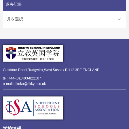
過去記事
Guildford Road,Rudgwick,
West Sussex RH12 3BE ENGLAND
tel: +44-(0)1403-822107
e-mail:eikoku@rikkyo.co.uk
学校情報