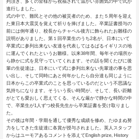
列頂き、多くの皆様から祝福されて温かい雰囲気の中で式が
進行しました。
式の中で、難民とその他の被災者のため、また５周年を迎え
た東日本大震災を覚えて祈りを捧げました。卒業証書授与の
前には例年通り、校長からチャペル後方に飾られたお雛様の
説明がありました。第１回卒業生のうち2名が、日本にいて
卒業式に参列出来ない友達を代表してはるばるイギリスの地
に運んでくれたというお雛様。以来38年間、毎年その場所か
ら静かに式を見守っていてくれます。その話を聞くたびに後
輩の生徒達は、日本にいて式に参列出来ない先輩達の事を思
い出し、そして同時にあと何年かしたら自分達も同じように
日本からこの卒業式のことを思っているのだという不思議な
気持ちになります。そういう長い時間が、そして、長い距離
がとても愛おしく思えてくる、そんな厳かで静かな時間の中
で、卒業生が1人ずつ校長先生から卒業証書を受け取りまし
た。
その後は年間・学期を通して優秀な成績を修め、たゆまぬ努
力をしてきた生徒達に各賞が授与されました。英人スタッフ
からはユーモアあるコメントを添えてEnglish prize, History