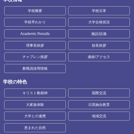
学校概要
学校沿革
学校早わかり
大学合格状況
Academic Results
施設/設備
理事長挨拶
校長挨拶
チャプレン挨拶
連絡/アクセス
教職員採用情報
学校の特色
キリスト教精神
国際交流
大家族体験
日英融合教育
大学との連携
地域交流
恵まれた自然