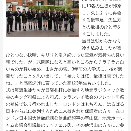
に10名の生徒が帰寮
し、久しぶりに再会
する後輩達、先生方
との最後のひと時を
すごしました。
当日は朝からかなり
冷え込みましたが雲
ひとつない快晴、キリリと引き締まった空気が気持ちの良い
朝でした。が、式間際になると高いところからチラチラと白
いものが舞い始め、まさかの雪。3年前の入学式に、桜が満
開だったことを思い出して、「始まりは桜、最後は雪でした
ね。」と感慨深げに言っていた高校3年生もいました。
式は毎週生徒たちが日曜礼拝に参加する地元ラジウィック教
会のキング司祭による司式、クランレイ教会のフレット司祭
の補佐で執り行われました。ロンドンはもちろん、はるばる
日本から式に参列するために来校された保護者の方々、在ロ
ンドン日本国大使館総括公使兼総領事の宇山様、地元ホーシ
ャム市議会副議長のミッチェル氏、その他沢山の方々にご参