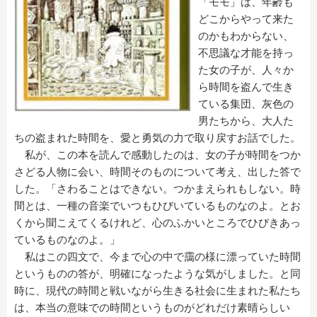
「モモ」は、年齢も
どこからやって来た
のかもわからない、
不思議な才能を持っ
た女の子が、人々か
ら時間を盗んで生き
ている集団、灰色の
男たちから、大人た
ちの盗まれた時間を、愛と勇気の力で取り戻すお話でした。
私が、この本を読んで感動したのは、女の子が時間をつか
さどる人物に会い、時間そのものについて考え、出した答で
した。「さわることはできない。つかまえられもしない。時
間とは、一種の音楽でいつもひびいているものなのよ。とお
くから聞こえてくるけれど、心のふかいところでひびきあっ
ているものなのよ。」
私はこの四文で、今まで心の中で靄の様に漂っていた時間
というものの答が、明確になったような気がしました。と同
時に、現代の時間と戦いながら生きる社会に生まれた私たち
は、本当の意味での時間というものがどれだけ素晴らしい