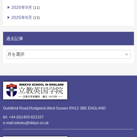
2025年9月
(11)
2025年8月
(13)
過去記事
Guildford Road,Rudgwick,
West Sussex RH12 3BE ENGLAND
tel: +44-(0)1403-822107
e-mail:eikoku@rikkyo.co.uk