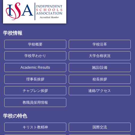
学校情報
学校概要
学校沿革
学校早わかり
大学合格状況
Academic Results
施設/設備
理事長挨拶
校長挨拶
チャプレン挨拶
連絡/アクセス
教職員採用情報
学校の特色
キリスト教精神
国際交流