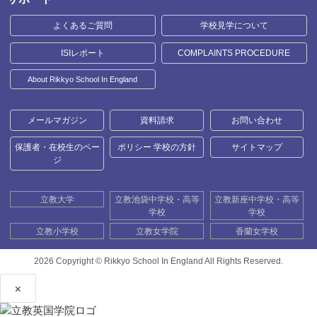
よくあるご質問
学校見学について
ISIレポート
COMPLAINTS PROCEDURE
About Rikkyo School In England
メールマガジン
資料請求
お問い合わせ
保護者・在校生のペー
ポリシー 学校の方針
サイトマップ
ジ
立教大学
立教池袋中学校・高等
立教新座中学校・高等
学校
学校
立教小学校
立教女学院
香蘭女学校
2026 Copyright ©
Rikkyo School In England All Rights Reserved.
×