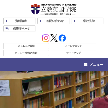
資料
請求
お問い合わせ
学校
見学
保護者
ページ
よくあるご質問
メールマガジン
ポリシー 学校の方針
サイトマップ
メニュー