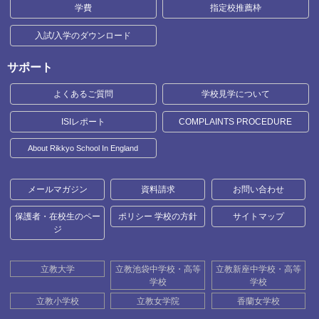
学費
指定校推薦枠
入試/入学のダウンロード
サポート
よくあるご質問
学校見学について
ISIレポート
COMPLAINTS PROCEDURE
About Rikkyo School In England
メールマガジン
資料請求
お問い合わせ
保護者・在校生のペー
ポリシー 学校の方針
サイトマップ
ジ
立教大学
立教池袋中学校・高等
立教新座中学校・高等
学校
学校
立教小学校
立教女学院
香蘭女学校