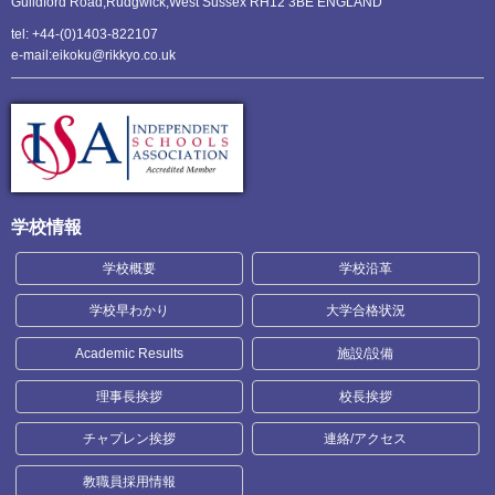
Guildford Road,Rudgwick,
West Sussex RH12 3BE ENGLAND
tel: +44-(0)1403-822107
e-mail:eikoku@rikkyo.co.uk
学校情報
学校概要
学校沿革
学校早わかり
大学合格状況
Academic Results
施設/設備
理事長挨拶
校長挨拶
チャプレン挨拶
連絡/アクセス
教職員採用情報