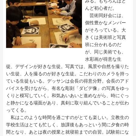
みる。もちろんほと
んど初心者だ。
芸術同好会には、
個性豊かなメンバー
がそろっている。大
きくは美術班と写真
班に分かれるのだ
が、同じ美術でも、
水彩画が得意な生
徒、デザインが好きな生徒。写真では、風景や自然を撮りた
い生徒、人を撮るのが好きな生徒。こだわりのカメラを持っ
ている生徒もいる。デッサンは会長の得意分野。会長のアド
バイスを受けながら、有名な彫刻「ダビデ像」の写真をゆっ
くりと模写していく。和気あいあいと進めながら、時にぐっ
と静かになる場面があり、真剣に取り組んでいることが伝わ
ってくる。
私はこのような時間を過ごすのがとても楽しい。立教生の
学校生活はとても忙しく、放課後もあっという間に夕食の時
間となり、あとは夜の授業と就寝前までの自習。試験前にな