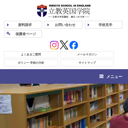
資料
請求
お問い合わせ
学校
見学
保護者
ページ
よくあるご質問
メールマガジン
ポリシー 学校の方針
サイトマップ
メニュー