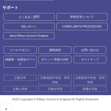
サポート
よくあるご質問
学校見学について
ISIレポート
COMPLAINTS PROCEDURE
About Rikkyo School In England
メールマガジン
資料請求
お問い合わせ
保護者・在校生のペー
ポリシー 学校の方針
サイトマップ
ジ
立教大学
立教池袋中学校・高等
立教新座中学校・高等
学校
学校
立教小学校
立教女学院
香蘭女学校
2026 Copyright ©
Rikkyo School In England All Rights Reserved.
×