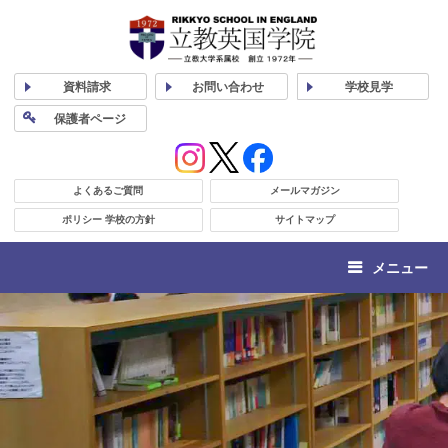
資料
請求
お問い合わせ
学校
見学
保護者
ページ
よくあるご質問
メールマガジン
ポリシー 学校の方針
サイトマップ
メニュー