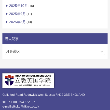
2025年10月
(16)
2025年9月
(11)
2025年8月
(13)
過去記事
Guildford Road,Rudgwick,
West Sussex RH12 3BE ENGLAND
tel: +44-(0)1403-822107
e-mail:eikoku@rikkyo.co.uk