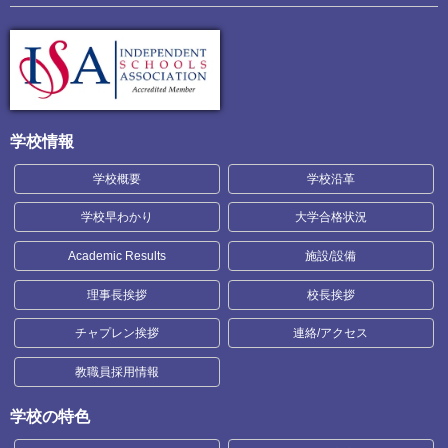
学校情報
学校概要
学校沿革
学校早わかり
大学合格状況
Academic Results
施設/設備
理事長挨拶
校長挨拶
チャプレン挨拶
連絡/アクセス
教職員採用情報
学校の特色