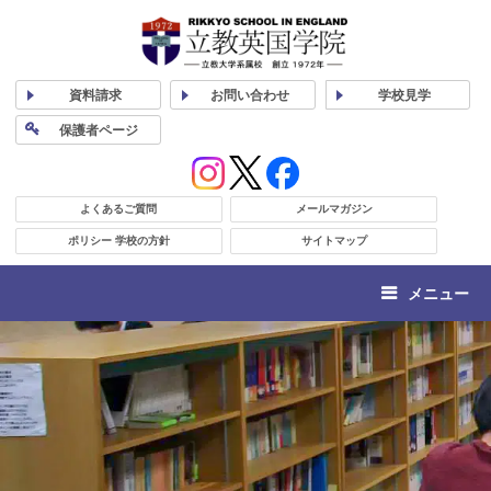
資料
請求
お問い合わせ
学校
見学
保護者
ページ
よくあるご質問
メールマガジン
ポリシー 学校の方針
サイトマップ
メニュー