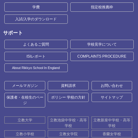
学費
指定校推薦枠
入試/入学のダウンロード
サポート
よくあるご質問
学校見学について
ISIレポート
COMPLAINTS PROCEDURE
About Rikkyo School In England
メールマガジン
資料請求
お問い合わせ
保護者・在校生のペー
ポリシー 学校の方針
サイトマップ
ジ
立教大学
立教池袋中学校・高等
立教新座中学校・高等
学校
学校
立教小学校
立教女学院
香蘭女学校