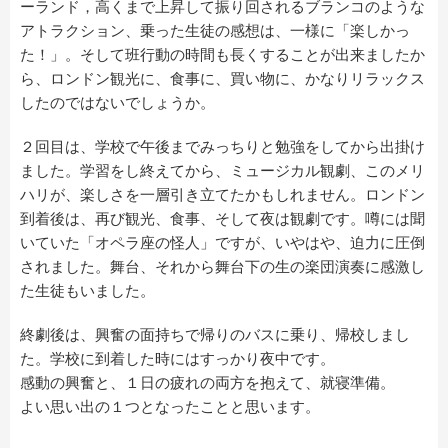
ーランド，高くまで上昇して振り回されるブランコのような
アトラクション、乗った生徒の感想は、一様に「楽しかっ
た！」。そして班行動の時間も長くすることが出来ましたか
ら、ロンドン観光に、食事に、買い物に、かなりリラックス
したのではないでしょうか。
２回目は、学校で午後までみっちりと勉強をしてから出掛け
ました。学習をし終えてから、ミュージカル観劇、このメリ
ハリが、楽しさを一層引き立てたかもしれません。ロンドン
到着後は、再び観光、食事、そして夜は観劇です。噂には聞
いていた「オペラ座の怪人」ですが、いやはや、迫力に圧倒
されました。舞台、それから舞台下の生の楽団演奏に感激し
た生徒もいました。
終劇後は、興奮の面持ちで帰りのバスに乗り、帰校しまし
た。学校に到着した時にはすっかり夜中です。
感動の興奮と、１日の疲れの両方を抱えて、就寝準備。
よい思い出の１つとなったことと思います。