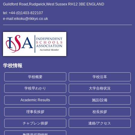
Guildford Road,Rudgwick,
West Sussex RH12 3BE ENGLAND
tel: +44-(0)1403-822107
e-mail:eikoku@rikkyo.co.uk
学校情報
学校概要
学校沿革
学校早わかり
大学合格状況
Academic Results
施設/設備
理事長挨拶
校長挨拶
チャプレン挨拶
連絡/アクセス
教職員採用情報