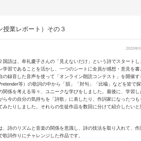
ン授業レポート）その３
2020年
国語は、牟礼慶子さんの「見えないだけ」という詩でスタートし
ン学習であることを活かし、一つのシートに全員が感想・意見を書
自の録音した音声を使って「オンライン朗読コンテスト」を開催す
retender等）の歌詞の中から「韻」「対句」「比喩」などを皆で
の関係を考える等々、ユニークな学びをしました。最後に、学習し
がら今の自分の気持ちを「詩歌」に表したり、作詞家になったつも
てみたりしました。それらの生徒作品を数回に分けて紹介したいと
は、詩のリズムと音楽の関係を意識し、詩の技法を取り入れて、作
で歌詞作りにチャレンジした作品です。