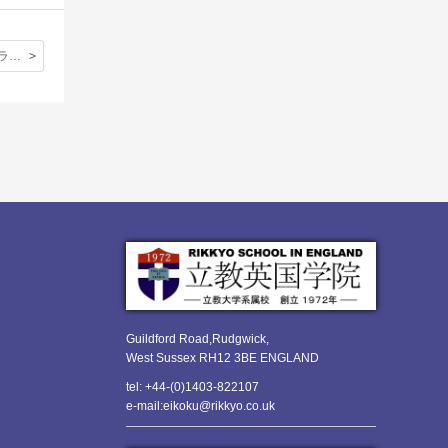
読売新聞オンラインに本校HP動画コーナーについての紹介記事が掲載されました。
Guildford Road,Rudgwick,
West Sussex RH12 3BE ENGLAND
tel: +44-(0)1403-822107
e-mail:eikoku@rikkyo.co.uk