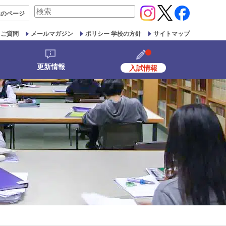
検
生の
ページ
索
対
るご質問
メールマガジン
ポリシー 学校の方針
サイトマップ
象:
更新情報
入試情報