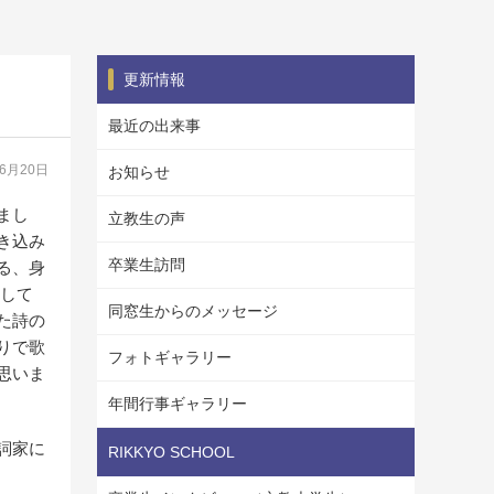
更新情報
最近の出来事
06月20日
お知らせ
まし
立教生の声
き込み
卒業生訪問
る、身
探して
同窓生からのメッセージ
た詩の
りで歌
フォトギャラリー
思いま
年間行事ギャラリー
詞家に
RIKKYO SCHOOL