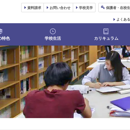
資料
請求
お問い合わせ
学校
見学
保護者
・在校
よくあ
の特色
学校生活
カリキュラム