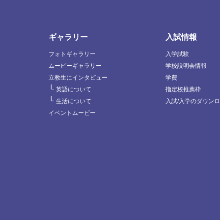
ギャラリー
入試情報
フォトギャラリー
入学試験
ムービーギャラリー
学校説明会情報
立教生にインタビュー
学費
└
英語について
指定校推薦枠
└
生活について
入試/入学のダウン
イベントムービー