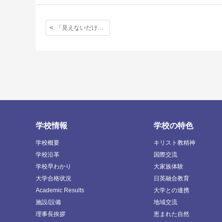
「見えないだけ」（中２国語 オンライン授業レポート）その２
学校情報
学校の特色
学校概要
キリスト教精神
学校沿革
国際交流
学校早わかり
大家族体験
大学合格状況
日英融合教育
Academic Results
大学との連携
施設/設備
地域交流
理事長挨拶
恵まれた自然