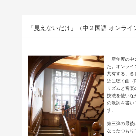
「見えないだけ」（中２国語 オンライ
新年度の中２
た。オンライ
共有する、各
近に聴く曲（P
リズムと音楽
技法を使いな
の歌詞を書い
す。
第三弾の最後
なったつもり