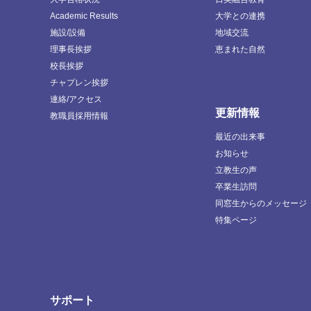
Academic Results
大学との連携
施設/設備
地域交流
理事長挨拶
恵まれた自然
校長挨拶
チャプレン挨拶
連絡/アクセス
更新情報
教職員採用情報
最近の出来事
お知らせ
立教生の声
卒業生訪問
同窓生からのメッセージ
特集ページ
サポート