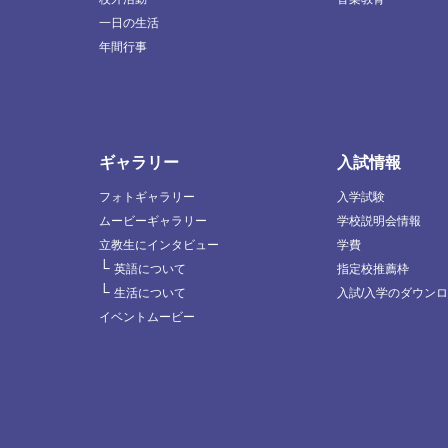
一日の生活
年間行事
ギャラリー
入試情報
フォトギャラリー
入学試験
ムービーギャラリー
学校説明会情報
立教生にインタビュー
学費
└
英語について
指定校推薦枠
└
生活について
入試/入学のダウン
イベントムービー