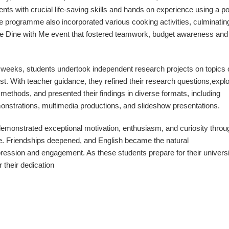
nts with crucial life-saving skills and hands on experience using a po
The programme also incorporated various cooking activities, culminatin
 Dine with Me event that fostered teamwork, budget awareness and
wo weeks, students undertook independent research projects on topics 
est. With teacher guidance, they refined their research questions,expl
 methods, and presented their findings in diverse formats, including
onstrations, multimedia productions, and slideshow presentations.
emonstrated exceptional motivation, enthusiasm, and curiosity throu
. Friendships deepened, and English became the natural
ession and engagement. As these students prepare for their universi
 their dedication