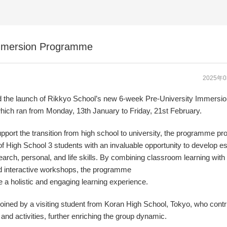
Immersion Programme
2025年
 the launch of Rikkyo School’s new 6-week Pre-University Immersi
ich ran from Monday, 13th January to Friday, 21st February.
pport the transition from high school to university, the programme pr
of High School 3 students with an invaluable opportunity to develop es
arch, personal, and life skills. By combining classroom learning with
d interactive workshops, the programme
e a holistic and engaging learning experience.
oined by a visiting student from Koran High School, Tokyo, who contr
and activities, further enriching the group dynamic.