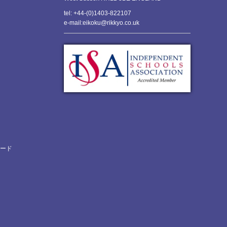
tel: +44-(0)1403-822107
e-mail:eikoku@rikkyo.co.uk
ロード