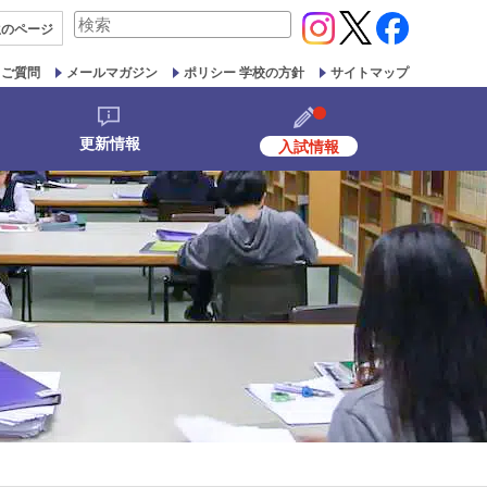
検
生の
ページ
索
対
るご質問
メールマガジン
ポリシー 学校の方針
サイトマップ
象:
更新情報
入試情報