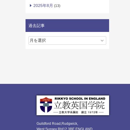
2025年8月
(13)
過去記事
Guildford Road,Rudgwick,
West Sussex RH12 3BE ENGLAND