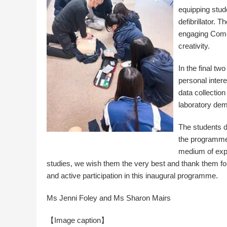
equipping stude
defibrillator. 
engaging Come
creativity.
In the final t
personal inter
data collection
laboratory dem
The students d
the programme
medium of expr
studies, we wish them the very best and thank them for
and active participation in this inaugural programme.
Ms Jenni Foley and Ms Sharon Mairs
【Image caption】