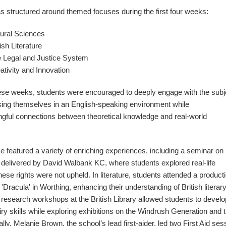
 structured around themed focuses during the first four weeks:
ral Sciences
sh Literature
Legal and Justice System
ivity and Innovation
se weeks, students were encouraged to deeply engage with the subj
ing themselves in an English-speaking environment while
ful connections between theoretical knowledge and real-world
featured a variety of enriching experiences, including a seminar on
elivered by David Walbank KC, where students explored real-life
se rights were not upheld. In literature, students attended a producti
Dracula' in Worthing, enhancing their understanding of British literar
 research workshops at the British Library allowed students to develop
ry skills while exploring exhibitions on the Windrush Generation and t
lly, Melanie Brown, the school’s lead first-aider, led two First Aid ses