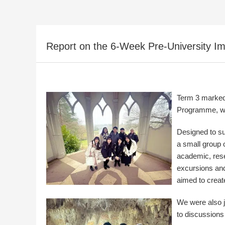
Report on the 6-Week Pre-University 
Term 3 marked
Programme, wh
Designed to su
a small group 
academic, rese
excursions an
aimed to creat
We were also j
to discussions 