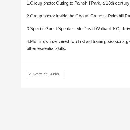
1.Group photo: Outing to Painshill Park, a 18th centur
2.Group photo: Inside the Crystal Grotto at Painshill Pa
3.Special Guest Speaker: Mr. David Walbank KC, deli
4.Ms. Brown delivered two first aid training sessions gi
other essential skills.
Worthing Festival