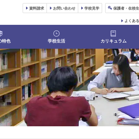
資料
請求
お問い合わせ
学校
見学
保護者
・在校
よくあ
の特色
学校生活
カリキュラム