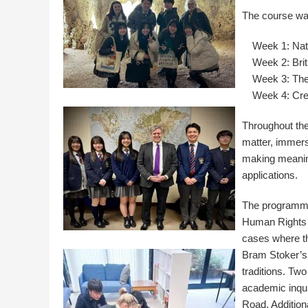
The course was
Week 1: Natu
Week 2: Briti
Week 3: The 
Week 4: Creat
Throughout the
matter, immers
making meaning
applications.
The programme 
Human Rights d
cases where the
Bram Stoker’s '
traditions. Two
academic inqui
Road. Additiona