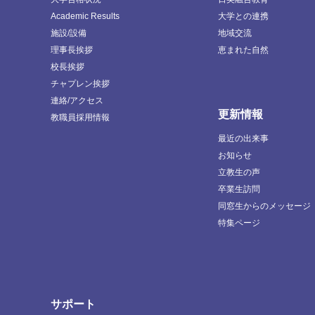
Academic Results
大学との連携
施設/設備
地域交流
理事長挨拶
恵まれた自然
校長挨拶
チャプレン挨拶
連絡/アクセス
更新情報
教職員採用情報
最近の出来事
お知らせ
立教生の声
卒業生訪問
同窓生からのメッセージ
特集ページ
サポート