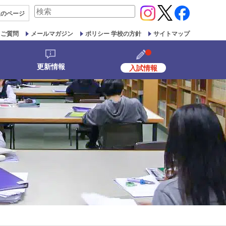
検
生の
ページ
索
対
るご質問
メールマガジン
ポリシー 学校の方針
サイトマップ
象:
更新情報
入試情報