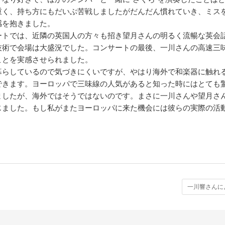
重く、持ち方にもだいぶ苦戦しましたがだんだん慣れていき、ミス
感を抱きました。
ートでは、近隣の英国人の方々も招き望月さんの明るく流暢な英会
技術で会場は大盛況でした。コンサートの最後、一川さんの高速三
ことを実感させられました。
暮らしているので気づきにくいですが、やはり海外で和楽器に触れ
できます。ヨーロッパで三味線の人気があると知った時にはとても
ましたが、海外ではそうではないのです。まさに一川さんや望月さ
じました。もし私がまたヨーロッパに来た機会には彼らの実際の活