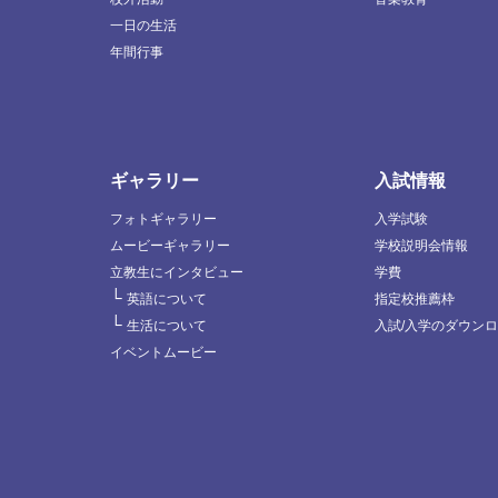
一日の生活
年間行事
ギャラリー
入試情報
フォトギャラリー
入学試験
ムービーギャラリー
学校説明会情報
立教生にインタビュー
学費
└
英語について
指定校推薦枠
└
生活について
入試/入学のダウン
イベントムービー