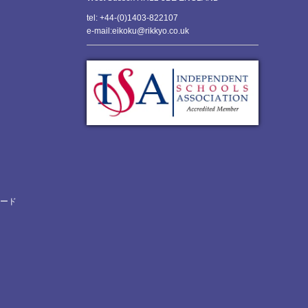
tel: +44-(0)1403-822107
e-mail:eikoku@rikkyo.co.uk
ロード