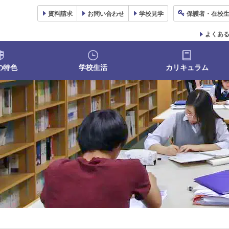
資料
請求
お問い合わせ
学校
見学
保護者
・在校
よくあ
の特色
学校生活
カリキュラム