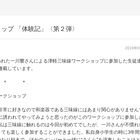
ップ 「体験記」〈第２弾〉
2019年
行われた一川響さんによる津軽三味線ワークショップに参加した生徒
連載しています。
＊ ＊
ークショップ
常に好きなので和楽器である三味線にはあまり関心がありません
に誘われてやってみようと思ったのがこのワークショップに参加し
私は三味線に触れるのは今回が初めてでしたが、一川さんが不慣れ
とても楽しく参加することができました。私自身小学生の時に3年間
なり好きで、ほかのメンバーと一緒に“さくら”を演奏したことは