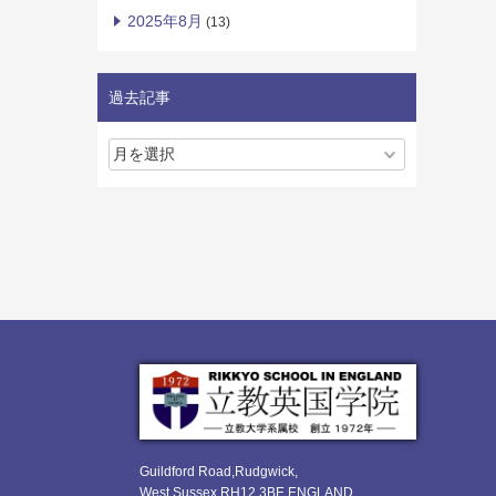
2025年8月
(13)
過去記事
Guildford Road,Rudgwick,
West Sussex RH12 3BE ENGLAND