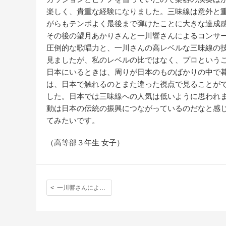
楽しく、貴重な経験になりました。三味線は意外と
がらもテンポよく最後まで弾けたことに大きな達成
その後の望月あかりさんと一川響さんによるコンサ
圧倒的な歌唱力と、一川さんの高レベルな三味線の
見ましたが、私のレベルの比ではなく、プロという
日本にいるときは、周りが日本のものばかりの中で
は、日本で触れるのとまた違った視点で見ることが
した。日本では三味線への人気は低いように思われ
動は日本の伝統の振興につながっているのだなと感
てみたいです。
（高等部３年生 女子）
一川響さんによる津軽三味線ワークショップ と 生徒「体験記」〈第１弾〉