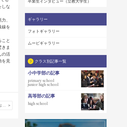
卒業生インタビュー（立教大学生）
をしな
ギャラリー
話力、
味線を
フォトギャラリー
ること
ムービギャラリー
驚きま
んの活
動を見
クラス別記事一覧
小中学部の記事
primary school
junior high school
高等部の記事
high school
一川響さんによる津軽三味線ワークショップ 「体験記」〈第３弾〉