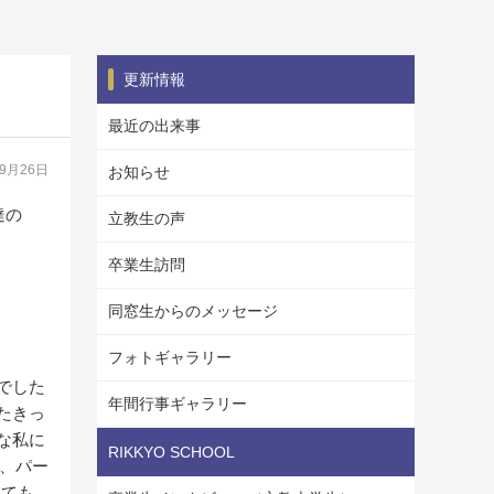
更新情報
最近の出来事
09月26日
お知らせ
達の
立教生の声
卒業生訪問
同窓生からのメッセージ
フォトギャラリー
でした
年間行事ギャラリー
たきっ
な私に
RIKKYO SCHOOL
、パー
とても