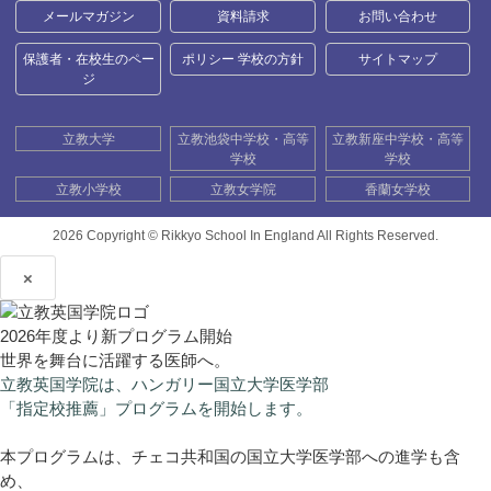
メールマガジン
資料請求
お問い合わせ
保護者・在校生のペー
ポリシー 学校の方針
サイトマップ
ジ
立教大学
立教池袋中学校・高等
立教新座中学校・高等
学校
学校
立教小学校
立教女学院
香蘭女学校
2026 Copyright ©
Rikkyo School In England All Rights Reserved.
×
2026年度より新プログラム開始
世界を舞台に活躍する医師へ。
立教英国学院は、ハンガリー国立大学医学部
「指定校推薦」プログラムを開始します。
本プログラムは、チェコ共和国の国立大学医学部への進学も含
め、