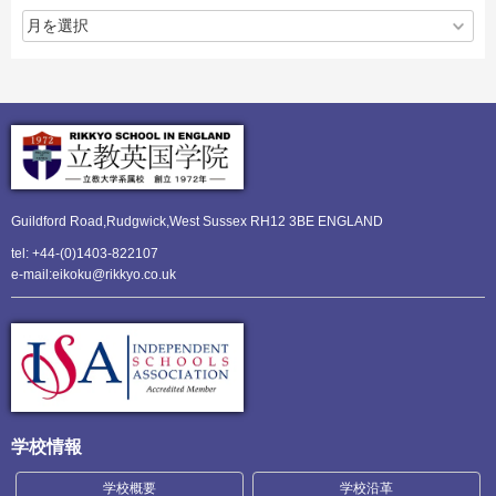
Guildford Road,Rudgwick,
West Sussex RH12 3BE ENGLAND
tel: +44-(0)1403-822107
e-mail:eikoku@rikkyo.co.uk
学校情報
学校概要
学校沿革