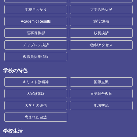
学校早わかり
大学合格状況
Academic Results
施設/設備
理事長挨拶
校長挨拶
チャプレン挨拶
連絡/アクセス
教職員採用情報
学校の特色
キリスト教精神
国際交流
大家族体験
日英融合教育
大学との連携
地域交流
恵まれた自然
学校生活