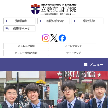
資料
請求
お問い合わせ
学校
見学
保護者
ページ
よくあるご質問
メールマガジン
ポリシー 学校の方針
サイトマップ
メニュー