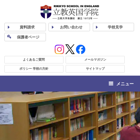
資料
請求
お問い合わせ
学校
見学
保護者
ページ
よくあるご質問
メールマガジン
ポリシー 学校の方針
サイトマップ
メニュー