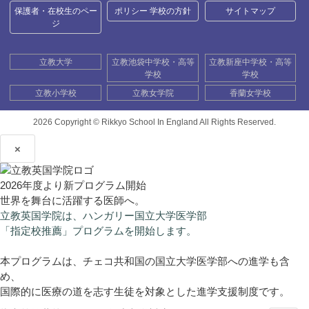
保護者・在校生のペー
ポリシー 学校の方針
サイトマップ
ジ
立教大学
立教池袋中学校・高等
立教新座中学校・高等
学校
学校
立教小学校
立教女学院
香蘭女学校
2026 Copyright ©
Rikkyo School In England All Rights Reserved.
×
2026年度より新プログラム開始
世界を舞台に活躍する医師へ。
立教英国学院は、ハンガリー国立大学医学部
「指定校推薦」プログラムを開始します。
本プログラムは、チェコ共和国の国立大学医学部への進学も含
め、
国際的に医療の道を志す生徒を対象とした進学支援制度です。