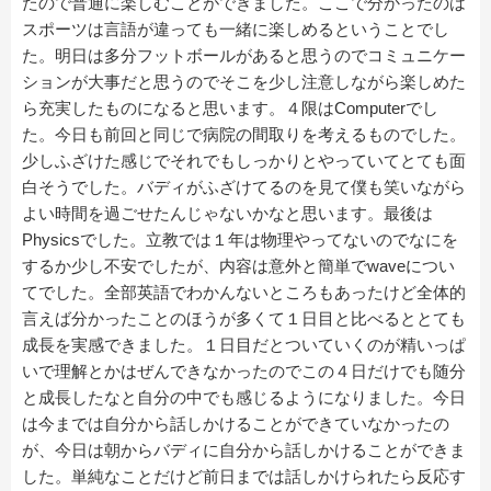
たので普通に楽しむことができました。ここで分かったのは
スポーツは言語が違っても一緒に楽しめるということでし
た。明日は多分フットボールがあると思うのでコミュニケー
ションが大事だと思うのでそこを少し注意しながら楽しめた
ら充実したものになると思います。４限はComputerでし
た。今日も前回と同じで病院の間取りを考えるものでした。
少しふざけた感じでそれでもしっかりとやっていてとても面
白そうでした。バディがふざけてるのを見て僕も笑いながら
よい時間を過ごせたんじゃないかなと思います。最後は
Physicsでした。立教では１年は物理やってないのでなにを
するか少し不安でしたが、内容は意外と簡単でwaveについ
てでした。全部英語でわかんないところもあったけど全体的
言えば分かったことのほうが多くて１日目と比べるととても
成長を実感できました。１日目だとついていくのが精いっぱ
いで理解とかはぜんできなかったのでこの４日だけでも随分
と成長したなと自分の中でも感じるようになりました。今日
は今までは自分から話しかけることができていなかったの
が、今日は朝からバディに自分から話しかけることができま
した。単純なことだけど前日までは話しかけられたら反応す