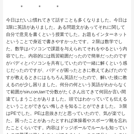
＊ ＊ ＊
今日はだいぶ慣れてきて話すことも多くなりました。今日は
1限に英語がありました。ある問題文があってそれに関して
自分で意見を書くという授業でした。お題もインターネット
ということで身近で書きやすかったです。２限は数学でし
た。数学はパソコンで課題を与えられてそれをやるという内
容でした。内容的には既習範囲だったので簡単だったのです
がバディとパソコンを共有していたので一緒に解くという感
じだったのですが、バディが困ったときに教えてあげたので
すが教えるときにはもちろん英語だったので、解いた後に教
えるのが少し困りました。何分の何という英語がわからなく
て範囲がsin,con,tanで分数がたくさん出てきて何回か言い間
違てしまうことがありました。頭ではわかっていても伝える
ということができない悔しさを知ることができました。３限
はPEでした。PEは息抜きだと思っていたので、気が楽でし
た。困ったことがあったとすれば体操着やスポーツ靴を忘れ
たことくらいです。内容はドッジボールでルールも知ってい