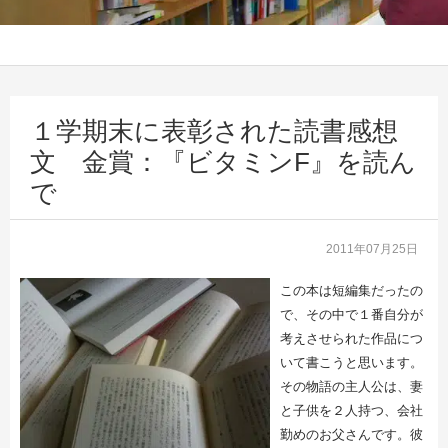
１学期末に表彰された読書感想
文 金賞：『ビタミンF』を読ん
で
2011年07月25日
この本は短編集だったの
で、その中で１番自分が
考えさせられた作品につ
いて書こうと思います。
その物語の主人公は、妻
と子供を２人持つ、会社
勤めのお父さんです。彼