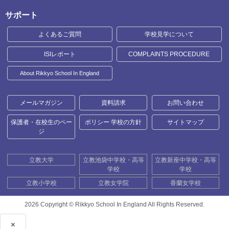
サポート
よくあるご質問
学校見学について
ISIレポート
COMPLAINTS PROCEDURE
About Rikkyo School In England
メールマガジン
資料請求
お問い合わせ
保護者・在校生のペー
ポリシー 学校の方針
サイトマップ
ジ
立教大学
立教池袋中学校・高等
立教新座中学校・高等
学校
学校
立教小学校
立教女学院
香蘭女学校
2026 Copyright ©
Rikkyo School In England All Rights Reserved.
×