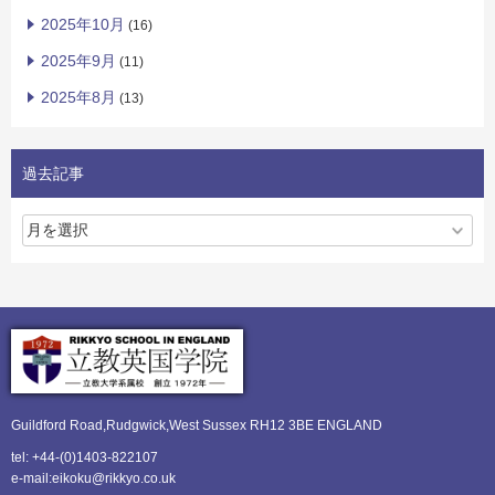
2025年10月
(16)
2025年9月
(11)
2025年8月
(13)
過去記事
Guildford Road,Rudgwick,
West Sussex RH12 3BE ENGLAND
tel: +44-(0)1403-822107
e-mail:eikoku@rikkyo.co.uk