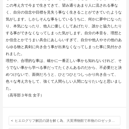
この考え方で今まで生きてきて、望み通りあまり人に流される事な
く、自分の信念や目標を見失う事なく生きることができていたような
気がします。しかしそんな事をしているうちに、何かに夢中になった
り、本気になったり、他人に優しくしてあげたり、誰かと協力したり
する事ができなくなってしまった気がします。自分の本音を、理想と
か信念とかでうまい具合にあしらいすぎて、自分や他人やその他のあ
らゆる物と真剣に向き合う事が出来なくなってしまった事に気付かさ
れました。
理想や、合理的な事は、確かに一番正しい事かも知れないけれど、そ
うでない事から学べる事だってたくさんあるのだから、不必要だと決
めつけないで、面倒だろうと、ひとつひとつしっかり向き合って、
色々な考え方をして、強くて人間らしい人間になりたいなと思いまし
た。
（高等部３年生
女子）
ヒエログリフ解読の謎を解く為、大英博物館で本物のロゼッタ・ストーンを見て来ました。