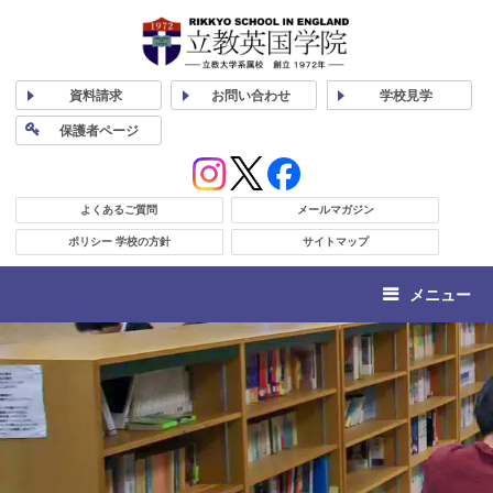
資料
請求
お問い合わせ
学校
見学
保護者
ページ
よくあるご質問
メールマガジン
ポリシー 学校の方針
サイトマップ
メニュー