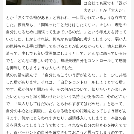
は会社でも家でも「器が
大きい」とか「大人だ」
とか「強くて余裕がある」と言われ、一目置かれているような存在で
した。彼自身も、「間違ったことだけはしたくない。正しい、理想の
自分になるために頑張って生きているのだ。」という考え方を持って
いました。しかしそれ故、何もかも合理的に考えてしまって、弱い人
の気持ちを上手に理解してあげることが出来なかったり、他人に気を
遣って、少しでも良い雰囲気にしようとして、どんなに怒っている時
でも、どんなに悲しい時でも、無理矢理自分をコントロールして感情
を抑制してしまうような人なのでした。
彼のお話を読んで、「自分にもこういう所があるな。」と、少し共感
した所があります。それは、「自分をコントロールしようとする所」
です。私が何かと関わる時、その何かについて、知りたいとか楽しみ
たいとかもっと深く関わりたいという気持ちがあるのに、心のどこか
で、「深入りしてはだめだ。とらわれすぎてはだめだ。」と思って、
自分の本心とは裏腹に、あらゆる物と心の距離をとってしまう癖があ
ります。何かにとらわれすぎたり、感情移入してしまうと、本当の自
分を見失ってしまうようで怖くて、それなら自分の好奇心を抑えてで
も、百パーセントの自分を確立させておこうと思ってしまうのです。