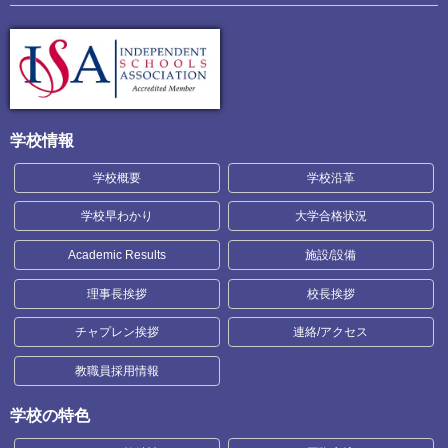
学校情報
学校概要
学校沿革
学校早わかり
大学合格状況
Academic Results
施設/設備
理事長挨拶
校長挨拶
チャプレン挨拶
連絡/アクセス
教職員採用情報
学校の特色