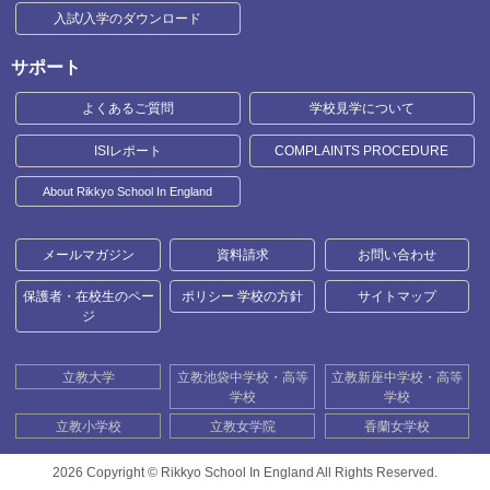
入試/入学のダウンロード
サポート
よくあるご質問
学校見学について
ISIレポート
COMPLAINTS PROCEDURE
About Rikkyo School In England
メールマガジン
資料請求
お問い合わせ
保護者・在校生のペー
ポリシー 学校の方針
サイトマップ
ジ
立教大学
立教池袋中学校・高等
立教新座中学校・高等
学校
学校
立教小学校
立教女学院
香蘭女学校
2026 Copyright ©
Rikkyo School In England All Rights Reserved.