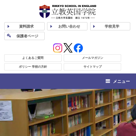
資料
請求
お問い合わせ
学校
見学
保護者
ページ
よくあるご質問
メールマガジン
ポリシー 学校の方針
サイトマップ
メニュー