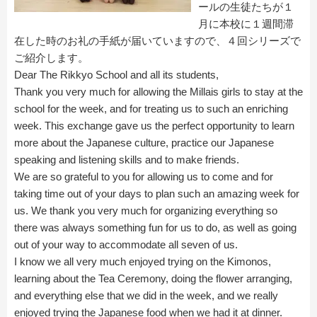
ールの生徒たちが１
月に本校に１週間滞
在した時のお礼の手紙が届いていますので、４回シリーズで
ご紹介します。
Dear The Rikkyo School and all its students,
Thank you very much for allowing the Millais girls to stay at the
school for the week, and for treating us to such an enriching
week. This exchange gave us the perfect opportunity to learn
more about the Japanese culture, practice our Japanese
speaking and listening skills and to make friends.
We are so grateful to you for allowing us to come and for
taking time out of your days to plan such an amazing week for
us. We thank you very much for organizing everything so
there was always something fun for us to do, as well as going
out of your way to accommodate all seven of us.
I know we all very much enjoyed trying on the Kimonos,
learning about the Tea Ceremony, doing the flower arranging,
and everything else that we did in the week, and we really
enjoyed trying the Japanese food when we had it at dinner.