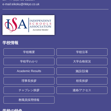
e-mail:eikoku@rikkyo.co.uk
学校情報
学校概要
学校沿革
学校早わかり
大学合格状況
Academic Results
施設/設備
理事長挨拶
校長挨拶
チャプレン挨拶
連絡/アクセス
教職員採用情報
学校の特色