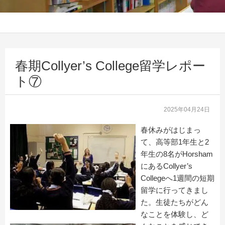
春期Collyer’s College留学レポー
ト⑦
2025年04月24日
春休みがはじまっ
て、高等部1年生と2
年生の8名がHorsham
にあるCollyer’s
Collegeへ1週間の短期
留学に行ってきまし
た。生徒たちがどん
なことを体験し、ど