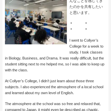
んなことを感じてき
たのかを共有したい
と思います。
＊ ＊
＊ ＊
I went to Collyer’s
College for a week to
study. I took classes
in Biology, Business, and Drama. It was really difficult, but the
student sitting next to me helped me, so I was able to keep up
with the class.
At Collyer’s College, I didn’t just learn about those three
subjects. I also experienced the atmosphere of a local school
and learned about my own level of English.
The atmosphere at the school was so free and relaxed that,
compared to Japan, it might even be described as chaotic.