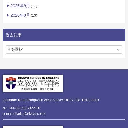
2025年9月
(11)
2025年8月
(13)
過去記事
Guildford Road,Rudgwick,
West Sussex RH12 3BE ENGLAND
tel: +44-(0)1403-822107
e-mail:eikoku@rikkyo.co.uk