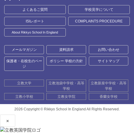
よくあるご質問
学校見学について
ISIレポート
COMPLAINTS PROCEDURE
About Rikkyo School In England
メールマガジン
資料請求
お問い合わせ
保護者・在校生のペー
ポリシー 学校の方針
サイトマップ
ジ
立教大学
立教池袋中学校・高等
立教新座中学校・高等
学校
学校
立教小学校
立教女学院
香蘭女学校
2026 Copyright ©
Rikkyo School In England All Rights Reserved.
×