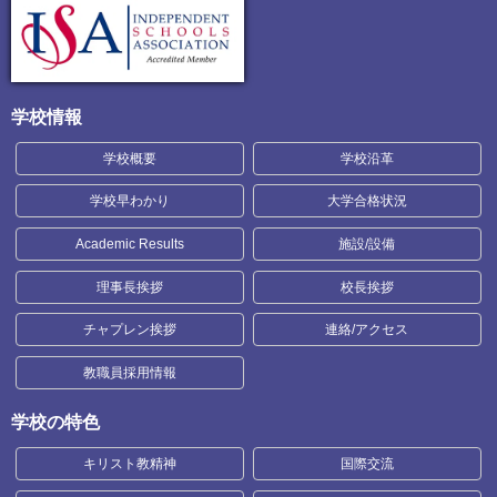
学校情報
学校概要
学校沿革
学校早わかり
大学合格状況
Academic Results
施設/設備
理事長挨拶
校長挨拶
チャプレン挨拶
連絡/アクセス
教職員採用情報
学校の特色
キリスト教精神
国際交流