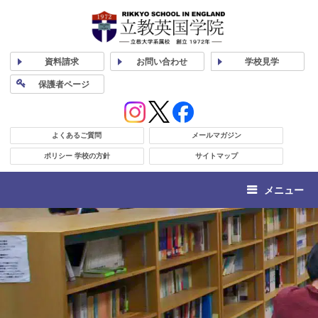
資料
請求
お問い合わせ
学校
見学
保護者
ページ
よくあるご質問
メールマガジン
ポリシー 学校の方針
サイトマップ
メニュー