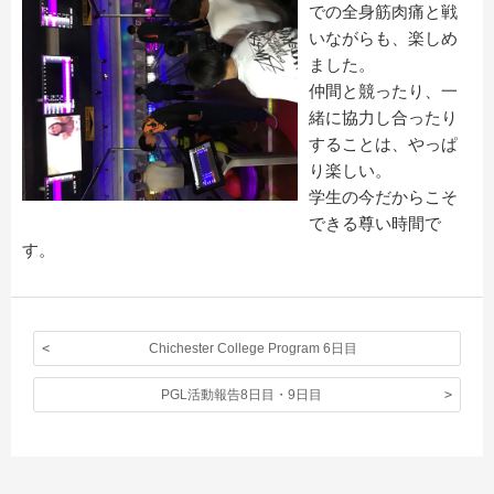
での全身筋肉痛と戦
いながらも、楽しめ
ました
。
仲間と競ったり、一
緒に協力し合ったり
することは、やっぱ
り楽し
い。
学生の今だからこそ
できる尊い時間で
す。
Chichester College Program 6日目
PGL活動報告8日目・9日目