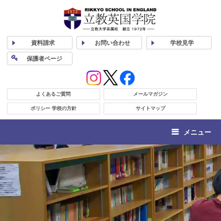
資料
請求
お問い合わせ
学校
見学
保護者
ページ
よくあるご質問
メールマガジン
ポリシー 学校の方針
サイトマップ
メニュー