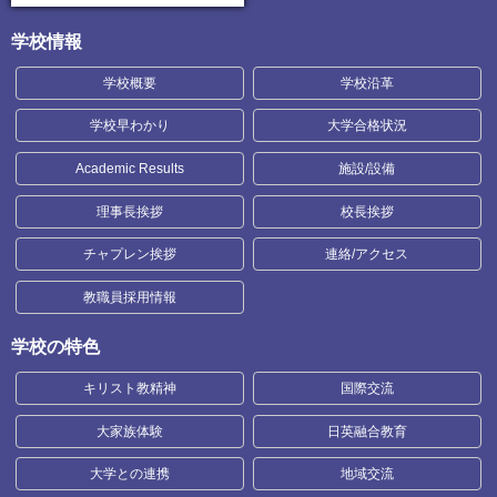
学校情報
学校概要
学校沿革
学校早わかり
大学合格状況
Academic Results
施設/設備
理事長挨拶
校長挨拶
チャプレン挨拶
連絡/アクセス
教職員採用情報
学校の特色
キリスト教精神
国際交流
大家族体験
日英融合教育
大学との連携
地域交流