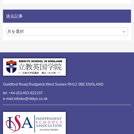
過去記事
Guildford Road,Rudgwick,
West Sussex RH12 3BE ENGLAND
tel: +44-(0)1403-822107
e-mail:eikoku@rikkyo.co.uk