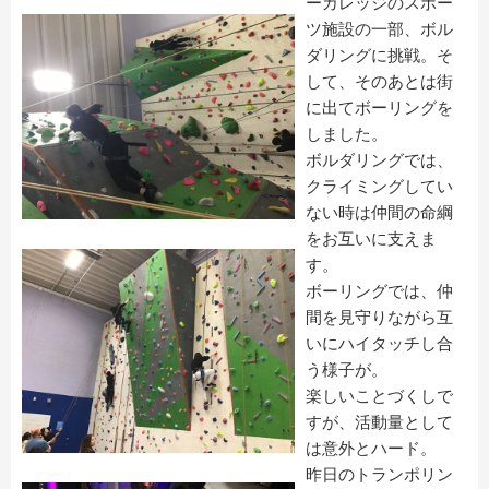
ーカレッジのスポー
ツ施設の一部、ボル
ダリン
グに挑戦。そ
して、そのあとは街
に出てボーリングを
しました。
ボルダリングでは、
クライミングしてい
ない時は仲間の命綱
をお互
いに支えま
す。
ボーリングでは、仲
間を見守りながら互
いにハイタッチし合
う様子
が。
楽しいことづくしで
すが、活動量として
は意外とハード。
昨日のトランポリン