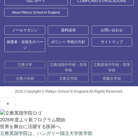
ISIレポート
COMPLAINTS PROCEDURE
About Rikkyo School In England
メールマガジン
資料請求
お問い合わせ
保護者・在校生のペー
ポリシー 学校の方針
サイトマップ
ジ
立教大学
立教池袋中学校・高等
立教新座中学校・高等
学校
学校
立教小学校
立教女学院
香蘭女学校
2026 Copyright ©
Rikkyo School In England All Rights Reserved.
×
2026年度より新プログラム開始
世界を舞台に活躍する医師へ。
立教英国学院は、ハンガリー国立大学医学部