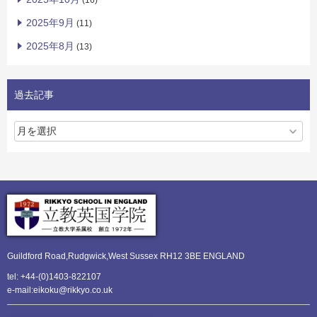
(16)
2025年9月
(11)
2025年8月
(13)
過去記事
Guildford Road,Rudgwick,
West Sussex RH12 3BE ENGLAND
tel: +44-(0)1403-822107
e-mail:eikoku@rikkyo.co.uk