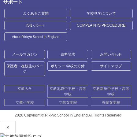
サポート
よくあるご質問
学校見学について
ISIレポート
COMPLAINTS PROCEDURE
About Rikkyo School In England
メールマガジン
資料請求
お問い合わせ
保護者・在校生のペー
ポリシー 学校の方針
サイトマップ
ジ
立教大学
立教池袋中学校・高等
立教新座中学校・高等
学校
学校
立教小学校
立教女学院
香蘭女学校
2026 Copyright ©
Rikkyo School In England All Rights Reserved.
×