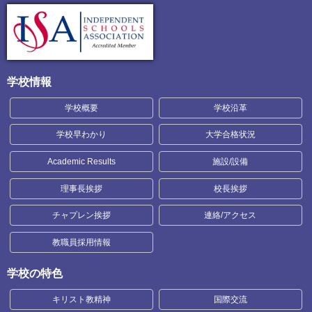
学校情報
学校概要
学校沿革
学校早わかり
大学合格状況
Academic Results
施設/設備
理事長挨拶
校長挨拶
チャプレン挨拶
連絡/アクセス
教職員採用情報
学校の特色
キリスト教精神
国際交流