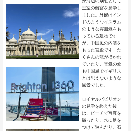
が海辺の別荘として
王室の離宮を見学し
ました。
外観はイン
ドのようなイスラム
のような雰囲気をも
っている建物で
す
が、中国風の内装を
もった宮殿です。
た
くさんの龍が描かれ
ていたり、
電気の傘
も中国風でイギリス
とは思えないような
風景でした。
ロイヤルパビリオン
の見学を終えた後
は、
ビーチで写真を
撮ったり、水に足を
つけて遊んだり、石