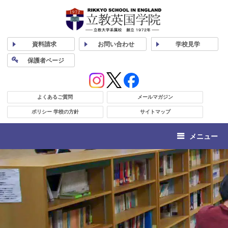
資料
請求
お問い合わせ
学校
見学
保護者
ページ
よくあるご質問
メールマガジン
ポリシー 学校の方針
サイトマップ
メニュー