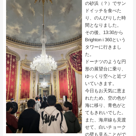
の砂浜（？
）でサン
ドイッチを食べた
り、のんびりした時
間となりました。
その後、13:30から
Brighton i 360という
タワーに行きまし
た。
ドーナツのような円
形の展望台に乗り、
ゆっくり空へと近づ
いていきます。
今日もお天気に恵ま
れたため、空の色が
海に移り、
青色がと
てもきれいでした。
また、海岸線も見渡
せて、
白いチョーク
の壁も見ることがで