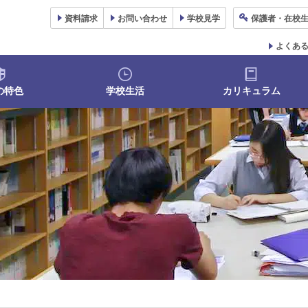
資料
請求
お問い合わせ
学校
見学
保護者
・在校
よくあ
の特色
学校生活
カリキュラム