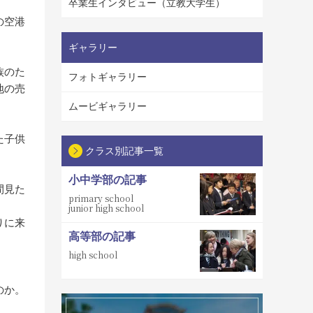
卒業生インタビュー（立教大学生）
の空港
。
ギャラリー
族のた
フォトギャラリー
地の売
ムービギャラリー
た子供
クラス別記事一覧
小中学部の記事
間見た
primary school
junior high school
りに来
高等部の記事
high school
のか。