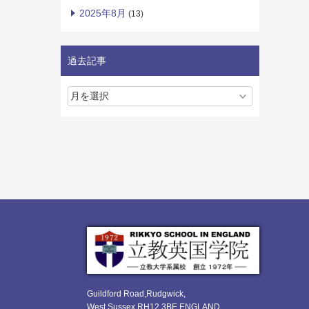
2025年8月
(13)
過去記事
Guildford Road,Rudgwick,
West Sussex RH12 3BE ENGLAND