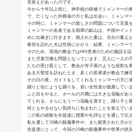
見覚えがあったのです。
今から十年以上前に、神学校の研修でミャンマーの
で、亡くなった外務省の方と私は出会い、ミャンマ
その時に、ミャンマーの貧しさの問題について言葉
ミャンマーの名産である翡翠の鉱山は、中国やイン
めに出稼ぎに行きます。残された妻は、当分の蓄え
春宿を訪れた夫は性病にかかり、結果、ミャンマーで
そのため、現地の教会ではHIV患者のための施設を
また児童労働も問題となっています。五人に一人の
たちの受け皿として、教会が寺子屋のような役割を
ある大聖堂を訪ねたとき、多くの若者達が教会で練
その日の夜、ガイドをしてくれるミャンマーの方に
踊りと似たような踊りを、若い女性達が披露してい
ふと目をやると、ホールの片隅には大きな花輪があ
てくれる。さらにもう一つ花輪を渡すと、踊り子と
何ともやるせない気持ちに包まれたことを覚えてい
この私の経験を生徒達に授業や礼拝などを通して伝
私を通して川崎の殺傷事件や、また殺害された方が
生徒達にとって、今回の川崎の殺傷事件や世界の状