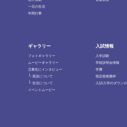
一日の生活
年間行事
ギャラリー
入試情報
フォトギャラリー
入学試験
ムービーギャラリー
学校説明会情報
立教生にインタビュー
学費
└
英語について
指定校推薦枠
└
生活について
入試/入学のダウン
イベントムービー