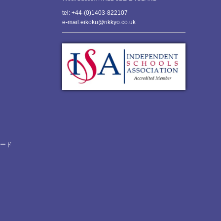
tel: +44-(0)1403-822107
e-mail:eikoku@rikkyo.co.uk
ロード