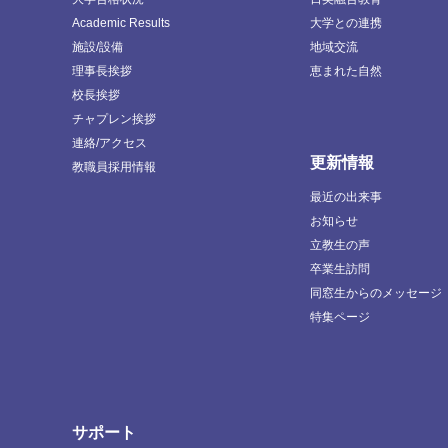
Academic Results
大学との連携
施設/設備
地域交流
理事長挨拶
恵まれた自然
校長挨拶
チャプレン挨拶
連絡/アクセス
更新情報
教職員採用情報
最近の出来事
お知らせ
立教生の声
卒業生訪問
同窓生からのメッセージ
特集ページ
サポート