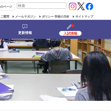
検
生の
ページ
索
対
るご質問
メールマガジン
ポリシー 学校の方針
サイトマップ
象:
更新情報
入試情報