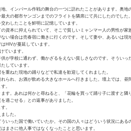
奥地、インパール作戦の舞台の一つに訪れたことがあります。奥地
ー最大の都市ヤンゴンまでのフライトを隣席にて共にしたのでした
を交わしたことを鮮明に記憶しています。
ドの資本に抑えられていて、そこで貧しいミャンマー人の男性が家
がない場合は売春宿に働きに行くのです。そして妻や、あるいは現
はHIVが蔓延しています。
設けています。
子供が学校に通わず、働かざるをえない貧しさなのです。そういっ
果たしています。
習を重ねた現地の踊りなどで私達を歓迎してくれました。
連れられ、お酒が飲める大きなホールへ行きました。壇上では、昼
ます。
ります。あれは何かと尋ねると、「花輪を買って踊り子に渡すと隣
夜を過ごせる」との返事がありました。
ます。
えました。
どういった国で働いていたか。その国の人々はどういう状況にある
況はまさに他人事ではなくなったことと思います。