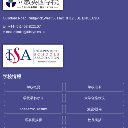
Guildford Road,Rudgwick,
West Sussex RH12 3BE ENGLAND
tel: +44-(0)1403-822107
e-mail:eikoku@rikkyo.co.uk
学校情報
学校概要
学校沿革
学校早わかり
大学合格状況
Academic Results
施設/設備
理事長挨拶
校長挨拶