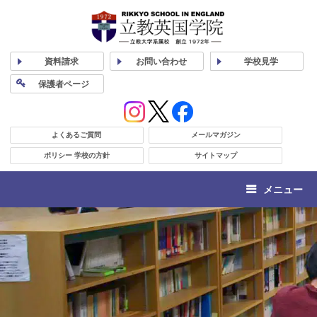
資料
請求
お問い合わせ
学校
見学
保護者
ページ
よくあるご質問
メールマガジン
ポリシー 学校の方針
サイトマップ
メニュー