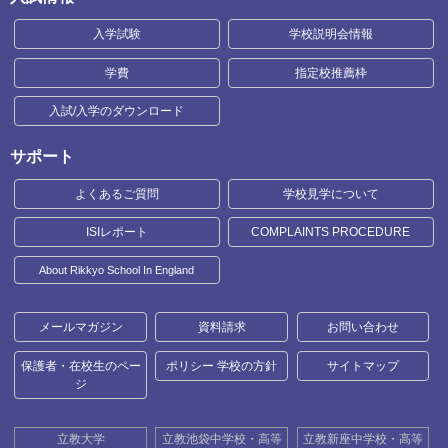
入学試験
学校説明会情報
学費
指定校推薦枠
入試/入学のダウンロード
サポート
よくあるご質問
学校見学について
ISIレポート
COMPLAINTS PROCEDURE
About Rikkyo School In England
メールマガジン
資料請求
お問い合わせ
保護者・在校生のペー
ポリシー 学校の方針
サイトマップ
ジ
立教大学
立教池袋中学校・高等
立教新座中学校・高等