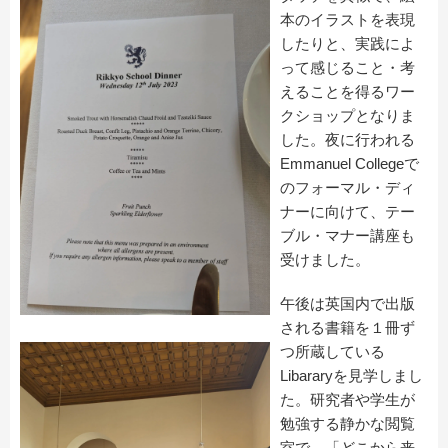
本のイラストを表現
したりと、実践によ
って感じること・考
えることを得るワー
クショップとなりま
した。夜に行われる
Emmanuel Collegeで
のフォーマル・ディ
ナーに向けて、テー
ブル・マナー講座も
受けました。
午後は英国内で出版
される書籍を１冊ず
つ所蔵している
Libararyを見学しまし
た。研究者や学生が
勉強する静かな閲覧
室で、「どこから来