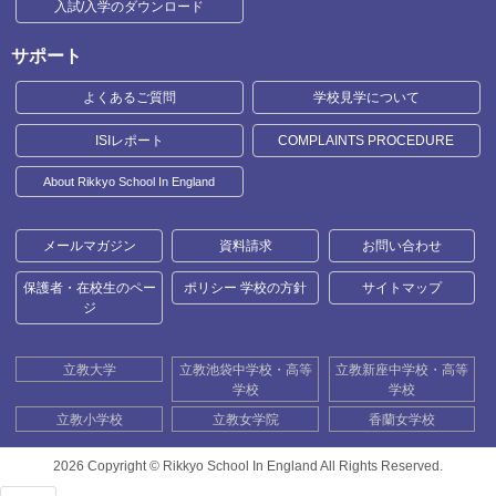
入試/入学のダウンロード
サポート
よくあるご質問
学校見学について
ISIレポート
COMPLAINTS PROCEDURE
About Rikkyo School In England
メールマガジン
資料請求
お問い合わせ
保護者・在校生のペー
ポリシー 学校の方針
サイトマップ
ジ
立教大学
立教池袋中学校・高等
立教新座中学校・高等
学校
学校
立教小学校
立教女学院
香蘭女学校
2026 Copyright ©
Rikkyo School In England All Rights Reserved.