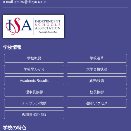
e-mail:eikoku@rikkyo.co.uk
学校情報
学校概要
学校沿革
学校早わかり
大学合格状況
Academic Results
施設/設備
理事長挨拶
校長挨拶
チャプレン挨拶
連絡/アクセス
教職員採用情報
学校の特色