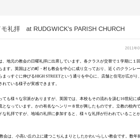
t RUDGWICK’s PARISH CHURCH
2011年
は、地元の教会の日曜礼拝に出席しています。各クラスが交替で１学期に１
ちます。英国はどの町・村も教会を中心に成り立っており、近くのクランレ
らまっすぐに伸びる
HIGH STREET
という通りを中心に、店舗と住宅が広がり
されている様子が実感できます。
っても様々な宗派がありますが、英国では、本校もその流れを汲む
16
世紀に
流となっています。かの有名なヘンリー８世が興したものです。立教の校内
ドな礼拝ですが、地域の礼拝に参加すると、様々な礼拝が行われていること
教会は、小高い丘の上に建つこぢんまりとしたかわいらしい教会です。数年