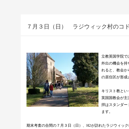
７月３日（日） ラジウィック村のコドモ礼拝 a
立教英国学院で
外出の機会を持
れると、教会か
の居住区が形成
キリスト教とい
英国国教会が主
拝はスタンダー
ます。
期末考査の合間の７月３日（日）、
H2
が訪れたラジウィック