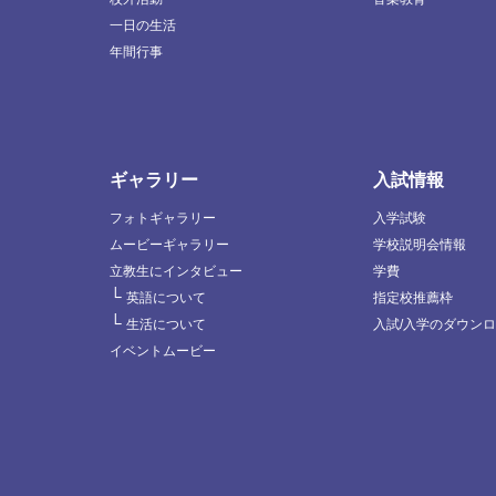
一日の生活
年間行事
ギャラリー
入試情報
フォトギャラリー
入学試験
ムービーギャラリー
学校説明会情報
立教生にインタビュー
学費
└
英語について
指定校推薦枠
└
生活について
入試/入学のダウン
イベントムービー