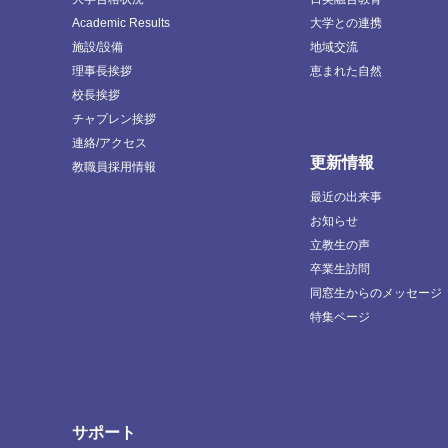
Academic Results
大学との連携
施設/設備
地域交流
理事長挨拶
恵まれた自然
校長挨拶
チャプレン挨拶
連絡/アクセス
更新情報
教職員採用情報
最近の出来事
お知らせ
立教生の声
卒業生訪問
同窓生からのメッセージ
特集ページ
サポート