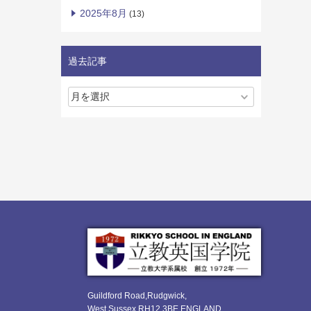
2025年8月
(13)
過去記事
Guildford Road,Rudgwick,
West Sussex RH12 3BE ENGLAND