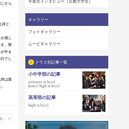
卒業生インタビュー（立教大学生）
雨にさら
ギャラリー
礼拝と
フォトギャラリー
力が感じ
ムービギャラリー
ます。聖
人が中を
の日でし
クラス別記事一覧
小中学部の記事
礼拝は面
primary school
junior high school
た。
高等部の記事
high school
本校生徒による東日本大震災チャリティーコンサートが開かれ、150名を超す方々が来校しました。