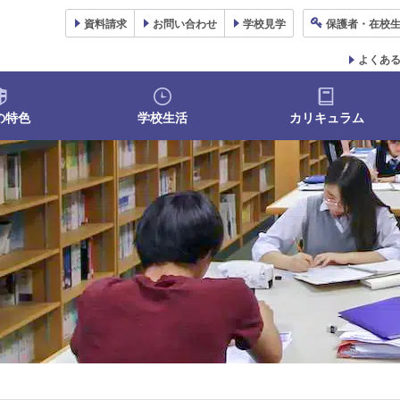
資料
請求
お問い合わせ
学校
見学
保護者
・在校
よくあ
の特色
学校生活
カリキュラム