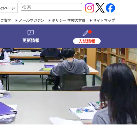
検
生の
ページ
索
対
るご質問
メールマガジン
ポリシー 学校の方針
サイトマップ
象:
更新情報
入試情報