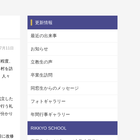
更新情報
最近の出来事
07月11日
お知らせ
回程度、
立教生の声
ー村を訪
卒業生訪問
、人々
同窓生からのメッセージ
成立した
フォトギャラリー
で行う礼
が分かり
年間行事ギャラリー
RIKKYO SCHOOL
前に改修