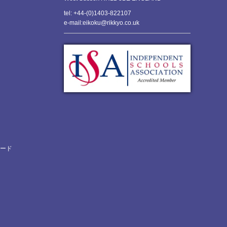
tel: +44-(0)1403-822107
e-mail:eikoku@rikkyo.co.uk
ロード