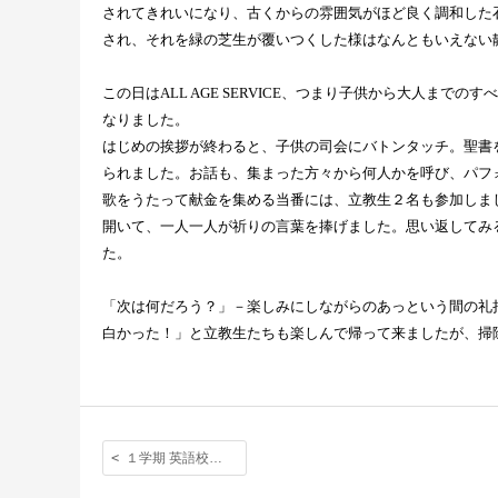
されてきれいになり、古くからの雰囲気がほど良く調和した
され、それを緑の芝生が覆いつくした様はなんともいえない
この日は
ALL AGE SERVICE
、つまり子供から大人までのす
なりました。
はじめの挨拶が終わると、子供の司会にバトンタッチ。聖書
られました。お話も、集まった方々から何人かを呼び、パフ
歌をうたって献金を集める当番には、立教生２名も参加しま
開いて、一人一人が祈りの言葉を捧げました。思い返してみ
た。
「次は何だろう？」－楽しみにしながらのあっという間の礼
白かった！」と立教生たちも楽しんで帰って来ましたが、掃
１学期 英語校外学習 最終回。「手段としての英語」を目的を持って使えたか？