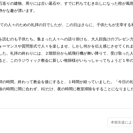
石造りの建物。周りには古い墓石や、すでに朽ちてむき出しになった棺が風
静かな趣が漂います。
べての人々のための礼拝の日でしたが、この日はさらに、子供たちが主宰する
を読むのも子供たち。集まった人々への語り掛けも、大人顔負けのプレゼン
ォーマンスや質問形式で人々を楽しませ、しかし何かを伝え感じさせてくれ
した。礼拝の終わりには、２階部分から紙飛行機が舞い降りて、受け取った
ると、このラジウィック教会に新しい牧師様がいらっしゃってちょうど１年
拝の時間。終わって教会を後にすると、１時間が経っていました。「今日の
除の時間に間に合わず、
H2
だけ、夜の時間に教室掃除をすることになりまし